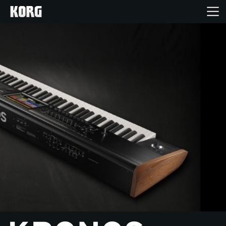
Inicio
Productos
Características
Eventos
Soporte
Localizador de Tiendas