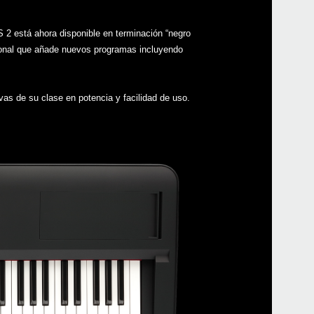
 2 está ahora disponible en terminación “negro
ional que añade nuevos programas incluyendo
Even
vas de su clase en potencia y facilidad de uso.
Down
KRO
KRO