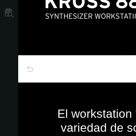
Localizador
de
Tiendas
El workstation
variedad de s