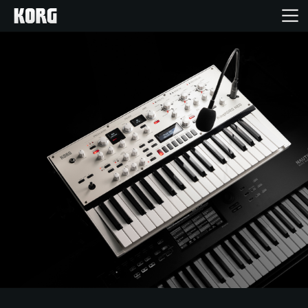
Inicio
Productos
Características
Eventos
Soporte
Localizador de Tiendas