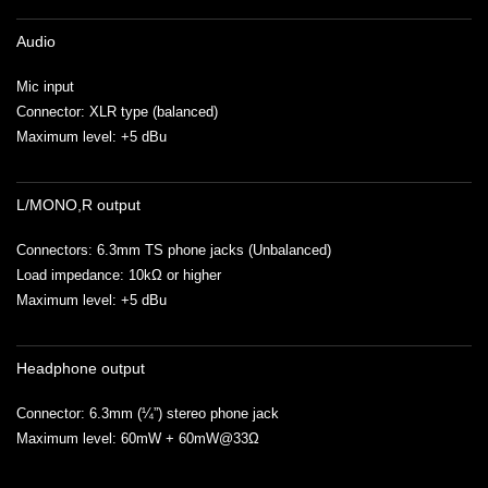
Audio
Mic input
Connector: XLR type (balanced)
Maximum level: +5 dBu
L/MONO,R output
Connectors: 6.3mm TS phone jacks (Unbalanced)
Load impedance: 10kΩ or higher
Maximum level: +5 dBu
Headphone output
Connector: 6.3mm (¼”) stereo phone jack
Maximum level: 60mW + 60mW@33Ω