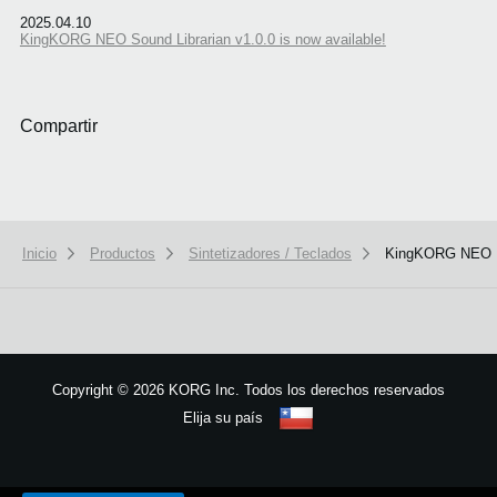
2025.04.10
KingKORG NEO Sound Librarian v1.0.0 is now available!
Compartir
Inicio
Productos
Sintetizadores / Teclados
KingKORG NEO
Copyright
©
2026 KORG Inc. Todos los derechos reservados
Elija su país
Mapa del sitio
We use cookies to give you the best experience on this website.
Learn m