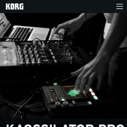
Inicio
Productos
Características
Eventos
Soporte
Localizador de Tiendas