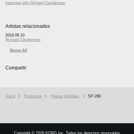
Interview with Richard Clayderman
Artistas relacionados
2018.08.10
Richard Clayderman
Show All
Compartir
Inicio
Productos
Pianos Digitales
SP-280
Copyright
©
2026 KORG Inc. Todos los derechos reservados