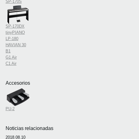
SP-170S
SP-170DX
tinyPIANO
LP-180
HAVIAN 30
B1
G1 Air
C1 Air
Accesorios
PU-2
Noticias relacionadas
2018.08.10