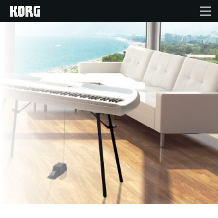
Inicio
Productos
Características
Eventos
Soporte
Localizador de Tiendas