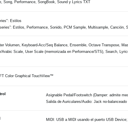
e, Song, Performance, SongBook, Sound y Lyrics TXT
eries": Estilos
series”: Estilos, Performance, Sonido, PCM Sample, Multisample, Canción,
er Volumen, Keyboard-Acc/Seq Balance, Ensemble, Octave Transpose, Mas
/Arabic Scale, User Scale (memorizada en Performance/STS), Search, Lyric
FT Color Graphical TouchView™
trol
Asignable Pedal/Footswitch (Damper: admite me
Salida de Auriculares/Audio: Jack no-balanceado
I
MIDI: USB a MIDI usando el puerto USB Device; 8