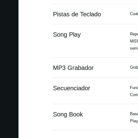
Pistas de Teclado
Cuat
Song Play
Repr
MIDI
semi
MP3 Grabador
Grab
Secuenciador
Func
Comp
Song Book
Base
Play