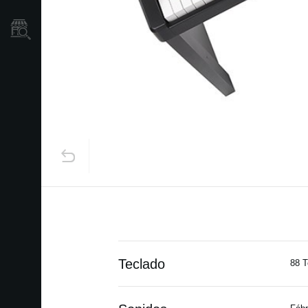
Localizador
de
Tiendas
Teclado
88 T