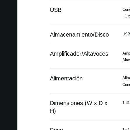
USB
Cone
1 x 
Almacenamiento/Disco
US
Amplificador/Altavoces
Amp
Alta
Alimentación
Alim
Cons
Dimensiones (W x D x
1,31
H)
15.1