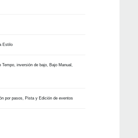
LP-1
SP-2
SP-1
SP-
a Estilo
B1
Tap Tempo, inversión de bajo, Bajo Manual,
ST-H
ón por pasos, Pista y Edición de eventos
2016
Actua
versi