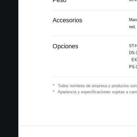
Peso
Accesorios
Manu
red,
Opciones
ST-H
DS-1
EXP
PS-1
*
Todos nombres de empresa y productos son m
*
Apariencia y especificaciones sujetas a camb