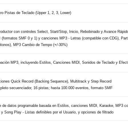
ro Pistas de Teclado (Upper 1, 2, 3, Lower)
oductor con controles Select, Start/Stop, Inicio, Rebobinado y Avance Rápi
 (formatos SMF 0 y 1) y canciones MP3 - Letras (compatible con CDG), Part
tonos), MP3 Cambio de Tempo (+/-30%)
ación MP3, incluyendo Estilos, Canciones MIDI, Sonidos de Teclado y Efec
iones Quick Record (Backing Sequence), Multitrack y Step Record
leto secuenciador, 16 pistas; hasta 100.000 eventos, formato SMF
 de datos programable basada en Estilos, canciones MIDI, Karaoke, MP3 co
 y Song Play - Listas definibles por el Usuario, y opciones de filtrado