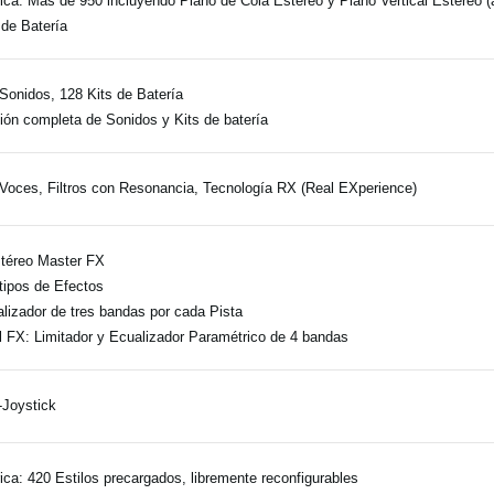
ica: Más de 950 incluyendo Piano de Cola Estéreo y Piano Vertical Estéreo
 de Batería
Sonidos, 128 Kits de Batería
ión completa de Sonidos y Kits de batería
Voces, Filtros con Resonancia, Tecnología RX (Real EXperience)
téreo Master FX
tipos de Efectos
lizador de tres bandas por cada Pista
l FX: Limitador y Ecualizador Paramétrico de 4 bandas
-Joystick
ica: 420 Estilos precargados, libremente reconfigurables