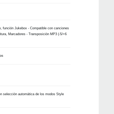
para
2015
HAVI
con l
do, función Jukebox - Compatible con canciones
itura, Marcadores - Transposición MP3 (-5/+6
tos
n selección automática de los modos Style