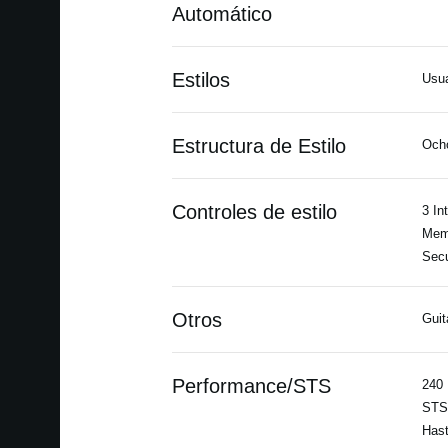
Automático
Estilos
Usua
Estructura de Estilo
Ocho
Controles de estilo
3 In
Memo
Secu
Otros
Guit
Performance/STS
240 
STS:
Hast