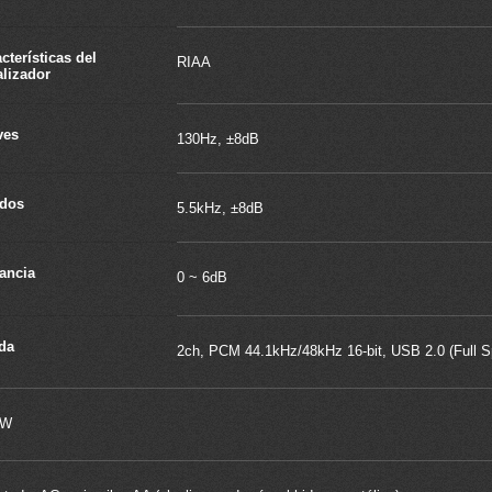
cterísticas del
RIAA
lizador
ves
130Hz, ±8dB
dos
5.5kHz, ±8dB
ancia
0 ~ 6dB
da
2ch, PCM 44.1kHz/48kHz 16-bit, USB 2.0 (Full 
5W