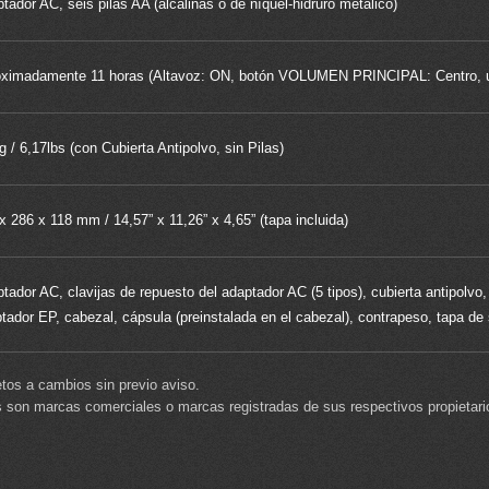
tador AC, seis pilas AA (alcalinas o de níquel-hidruro metálico)
ximadamente 11 horas (Altavoz: ON, botón VOLUMEN PRINCIPAL: Centro, util
g / 6,17lbs (con Cubierta Antipolvo, sin Pilas)
x 286 x 118 mm / 14,57” x 11,26” x 4,65” (tapa incluida)
tador AC, clavijas de repuesto del adaptador AC (5 tipos), cubierta antipolvo, 
tador EP, cabezal, cápsula (preinstalada en el cabezal), contrapeso, tapa de 
tos a cambios sin previo aviso.
son marcas comerciales o marcas registradas de sus respectivos propietari