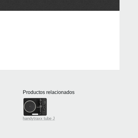
Productos relacionados
handytraxx tube J