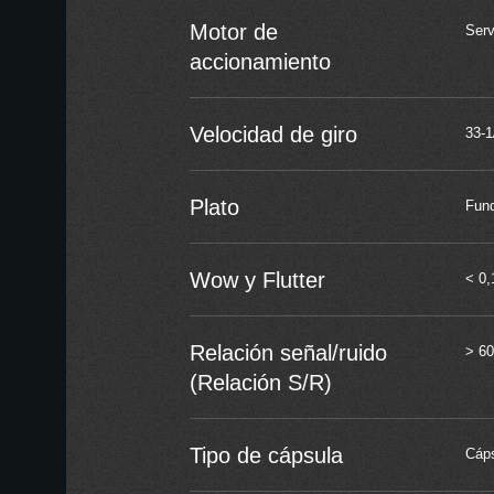
Motor de
Ser
accionamiento
Velocidad de giro
33-1
Plato
Fund
Wow y Flutter
< 0
Relación señal/ruido
> 60
(Relación S/R)
Tipo de cápsula
Cáps