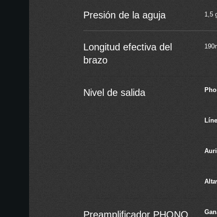
Presión de la aguja
1,5 
Longitud efectiva del
190
brazo
Pho
Nivel de salida
Lín
Auri
Alt
Gan
Preamplificador PHONO