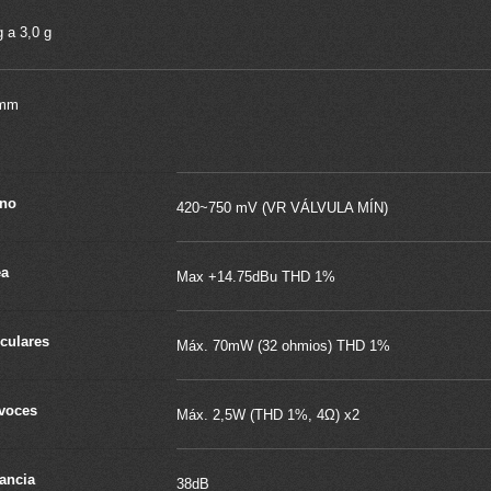
g a 3,0 g
mm
no
420~750 mV (VR VÁLVULA MÍN)
ea
Max +14.75dBu THD 1%
culares
Máx. 70mW (32 ohmios) THD 1%
avoces
Máx. 2,5W (THD 1%, 4Ω) x2
ancia
38dB