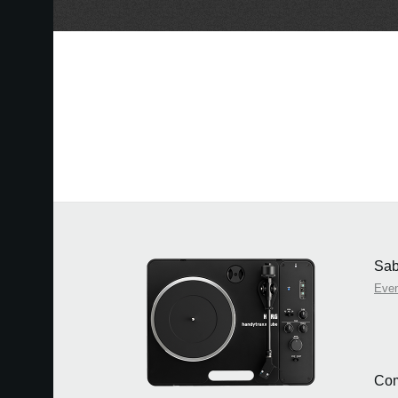
Sab
Eve
Com