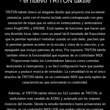
- el nuevo TRITON taktile
TRITON taktile ofrece un elegante diseño que proyecta una excelente
presencia, junto con el mismo teclado semi-contrapesado con gran
sensación de toque que se utiliza en sintetizadores y workstations
como KingKORG y KROME. Está repleto de funciones que hacen que
sea divertido tocar, tales como un panel táctil heredado del Kaossilator
que te permite reproducir melodías usando un solo dedo, parches que
te permiten generar acordes en la escala y clave de tu elección, y un
arpegiador que incluye patrones de ritmo. Por supuesto TRITON taktile
también ofrece la funcionalidad que esperas de un controlador MIDI.
Proporcionan todos los controladores básicos como controles
deslizantes e interruptores, y su fácil configuración hace que puedas
empezar a producir música de inmediato. La comodidad no es el único
atractivo de TRITON taktile; es un controlador MIDI que está repleto de
características que estimularán tu creatividad.
Además, el TRITON taktile ofrece los 512 sonidos de TRITON, el
workstation más vendido de KORG y aclamado por los mejores
músicos del mundo. Desde tu estudio doméstico hasta actuaciones en
directo, es un controlador MIDI USB que podrás utilizar en cualquier