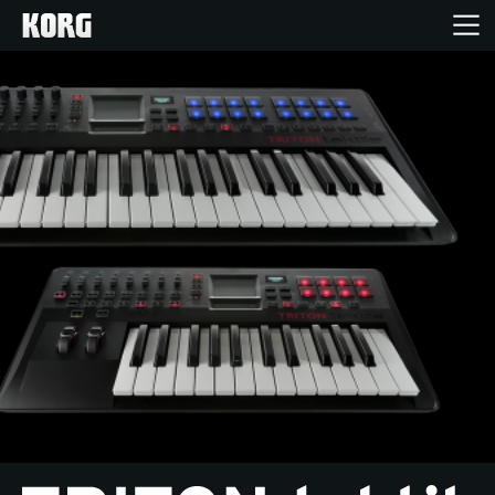
Inicio
Productos
Características
Eventos
Soporte
Localizador de Tiendas