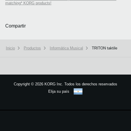
matching* KORG products!
Compartir
Inicio
Productos
Informática Musical
TRITON taktile
We use cookies to give you the best experience on this website.
Learn m
Copyright
©
2026 KORG Inc. Todos los derechos reservados
Got it
Elija su país
Mapa del sitio