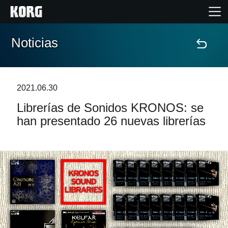
Noticias
Inicio
Productos
2021.06.30
Librerías de Sonidos KRONOS: se
Características
han presentado 26 nuevas librerías
Eventos
Soporte
Localizador de Tiendas