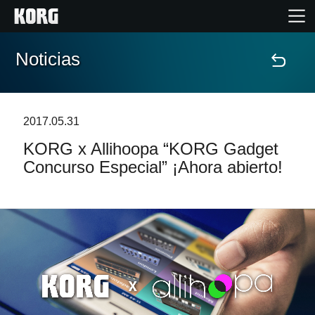
Noticias
Inicio
Productos
2017.05.31
KORG x Allihoopa “KORG Gadget
Características
Concurso Especial” ¡Ahora abierto!
Eventos
Soporte
Localizador de Tiendas