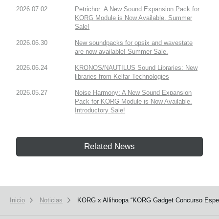
2026.07.02
Petrichor: A New Sound Expansion Pack for
KORG Module is Now Available. Summer
Sale!
2026.06.30
New soundpacks for opsix and wavestate
are now available! Summer Sale.
2026.06.24
KRONOS/NAUTILUS Sound Libraries: New
libraries from Kelfar Technologies
2026.05.27
Noise Harmony: A New Sound Expansion
Pack for KORG Module is Now Available.
Introductory Sale!
Related News
Inicio
Noticias
KORG x Allihoopa “KORG Gadget Concurso Especia