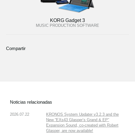
KORG Gadget 3
MUSIC PRODUCTION SOFTWARE
Compartir
Noticias relacionadas
2026.07.22
KRONOS System Updater v3.2.3 and the
New “EXs43 Glasper’s Grand & EP”
Expansion Sound, co-created with Robert
Glasper, are now available!