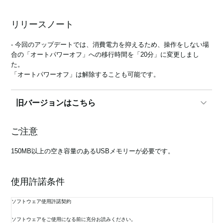
リリースノート
News
- 今回のアップデートでは、消費電力を抑えるため、操作をしない場
合の「オートパワーオフ」への移行時間を「20分」に変更しまし
Location
た。
「オートパワーオフ」は解除することも可能です。
Social Media
旧バージョンはこちら
About KORG
1.5.0
ご注意
- 新機能：Video Outページに、Sync optionパラメーターを追加しま
した（HDMIビデオ出力製品のみ）。
150MB以上の空き容量のあるUSBメモリーが必要です。
- 修正：ジュークボックス・リストの再生時に、容量の大きいMIDIフ
ァイルが正しく再生されない不具合を修正しました。
使用許諾条件
1.4.0
ソフトウェア使用許諾契約
- MIDIプリセットを追加しました。
- Video Outページを変更しました。
ソフトウェアをご使用になる前に充分お読みください。