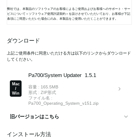
- レコード・モードからTuningページへ移動するショートカットを追
加しました。
弊社では、本製品のソフトウェアのお客様によるご使用およびお客様へのサポート・サー
ビスについて＜ソフトウェア使用許諾契約＞を設けさせていただいており、お客様が下記
- HDMIビデオ・アウト及び時計用内蔵電池を備えた、新しいType B
条項にご同意いただいた場合にのみ、本製品をご使用いただくことができます。
ハードウェアに対応しました。
当該ソフトウェアをご使用（インストールまたはバックアップ・コピーの作成）された場
合は、下記条項にご同意いただけたものとさせていただきますので、下記条項を充分お読
ダウンロード
みの上、ご使用ください。
1.3.0
・Auto FillボタンとVariationボタンの同時押しでFillを選べる様にしま
ご同意いただけない場合は、未使用のまま速やかに（14日以内に）本製品をご返却くださ
上記ご使用条件に同意いただける方は以下のリンクからダウンロード
した
い。
してください。
・ユーザーサンプルの最大数を増やしました。
1. 使用許諾と著作権
Pa700/System Updater
1.5.1
弊社はお客様に対し、本ソフトウェアを構成するプログラム、データ・ファイル、および
1.2.0
今後お客様に配布され得るバージョンアップ・プログラム、データ・ファイル（以下「許
Mac
容量 : 165.5MB
- ボリュームペダルVOX V860に対応しました。
諾プログラム」と言います）をお客様ご自身がお一人で一時に一台の、お客様の管理の下
/
形式 : ZIP形式
- ボリューム/エクスプレッションペダルのカーブを選択出来るように
にあるコンピューターまたは関連する弊社の製品の一方かその双方においてのみ、非独占
Win
的に使用する権利を許諾します。
ファイル名 :
しました。
Pa700_Operating_System_v151.zip
許諾プログラムに関する全ての事項は許諾プログラムを構成するプログラムのオブジェク
ト・コードのみを意味します。
旧バージョンはこちら
1.1.0
パッケージに含まれるアップグレード・マニュアル（pdf）を参照し
これらの許諾プログラムと一緒にお客様に提供された説明書やその他の文書資料の所有権
てください。
はお客様にありますが、許諾プログラム自体の権利およびその著作権（記録デバイス等の
Pa700/System Updater
1.5.0
インストール方法
メディアで提供されたものも、インターネットやその他の方法でダウンロードされたもの
Mac
容量 : 164.1MB