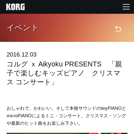
イベント
Home
Products
2016.12.03
Import Products
コルグ ｘ Aikyoku PRESENTS 「親
子で楽しむキッズピアノ クリスマ
Features
ス コンサート」
Events
おしゃれで、かわいい、そして本格サウンドのtinyPIANOと
microPIANOによるミニ・コンサート。クリスマス・ソング
Support
や最新のヒット曲をお楽しみ下さい。
Store Locator