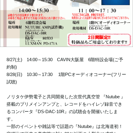
News
Location
Social Media
8/27(土) 14:00～15:30 CAVIN大阪屋 6階特設会場(ご予
About KORG
約制)
8/28(日) 10:30～17:30
1階PCオーディオコーナー(フリー
試聴)
ノリタケ伊勢電子と共同開発した次世代真空管
『
Nutube
』
搭載のプリメインアンプと、レコードをハイレゾ録音でき
るコンバータ『DS-DAC-10R』の試聴会を開催いたしま
す。
一部のイベントや雑誌等で話題の『Nutube』は北海道初！