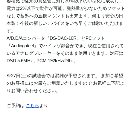
容積比で従来の真空管に対し30％以下の小型化に成功し、
電力は2%以下で動作が可能。発熱量が少ないためソケット
なしで基盤への直接マウントも出来ます。何より安心の日
本製！今後の新しいデバイスをいち早くご体験いただけま
す。
A/D,D/Aコンバータ『DS-DAC-10R』とPCソフト
『Audiogate 4』でハイレゾ録音ができ、現在ご使用されて
いるアナログプレーヤーをそのまま使用できます。対応は
DSD 5.6MHz , PCM 192kHz/24bit。
※27日(土)の試聴会では混雑が予想されます。 参加ご希望
のお客様にはお席をご用意いたしますので お気軽に下記よ
りお問い合わせください。
ご予約は
こちら
より