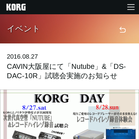
イベント
Home
Products
2016.08.27
Import Products
CAVIN大阪屋にて「Nutube」&「DS-
DAC-10R」試聴会実施のお知らせ
Features
Events
Support
Store Locator