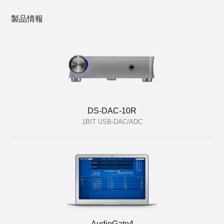
製品情報
DS-DAC-10R
1BIT USB-DAC/ADC
AudioGate4