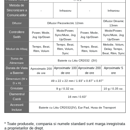
Metoda de
Sincronizare a
-
Infrasoru
-
Infrarosu
Comunicatiilor
Difuzor Dinamic
Difuzor
Difuzor Piezoelectric 12mm
13mm
Mode/Power,
Mode/Power,
Controllere
Power, Mode,
Power, Mode,
Sync/Mute, Jog
Sync/Mute, Jog
Swith
Jog Up/Down
Jog Up/Down
Up/Down
Up/Down
Tempo, Beat,
Melodie, Volum,
Tempo, Beat,
Tempo, Beat,
Moduri de Afisaj
Ritm, Volum,
Delay, Tempo,
Ritm, Volum
Ritm, Volum
Sync
Beat, Ritm, Sync
Sursa de
Baterie cu Litiu CR2032 (3V)
Alimentare
Durata de Viata
Aproximativ 100
Aproximativ 200
Aproximativ 5
Aproximativ 200
a Bateriei
de ore
de ore
ore
de ore
Dimensiuni (W x
49 x 22 x 22 mm / 1.93” x 0.87” x 0.87”
D x H)
Greutate
9 g / 0.32 oz.
10 g / 0.35 oz.
Diamentrul
16 mm / 0.63"
Castii
Accesorii
Baterie cu Litiu CR2032(3V), Ear Pad, Husa de Transport
Incluse
* Toate produsele, compania si numele standard sunt marga inregistrata
a proprietarilor de drept.