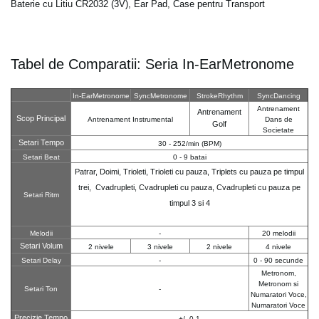
Baterie cu Litiu CR2032 (3V), Ear Pad, Case pentru Transport
Tabel de Comparatii: Seria In-EarMetronome
In-EarMetronome
SyncMetronome
StrokeRhythm
SyncDancing
Antrenament
Antrenament
Scop Principal
Antrenament Instrumental
Dans de
Golf
Societate
Setari Tempo
30 - 252/min (BPM)
Setari Beat
0 - 9 batai
Patrar, Doimi, Trioleti, Trioleti cu pauza, Triplets cu pauza pe timpul
trei,
Cvadrupleti, Cvadrupleti cu pauza, Cvadrupleti cu pauza pe
Setari Ritm
timpul 3 si 4
Melodii
-
20 melodii
Setari Volum
2 nivele
3 nivele
2 nivele
4 nivele
Setari Delay
-
0 - 90 secunde
Metronom,
Metronom si
Setari Ton
-
Numaratori Voce,
Numaratori Voce
Precizie Tempo
+/- 0.1