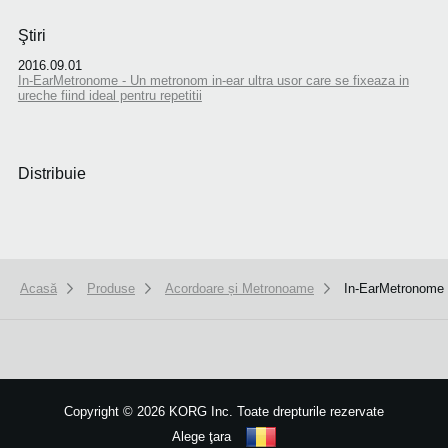
Ştiri
2016.09.01
In-EarMetronome - Un metronom in-ear ultra usor care se fixeaza in
ureche fiind ideal pentru repetitii
Distribuie
Acasă
Produse
Acordoare și Metronoame
In-EarMetronome
We use cookies to give you the best experience on this website.
Learn m
Got it
Copyright
©
2026 KORG Inc. Toate drepturile rezervate
Alege ţara