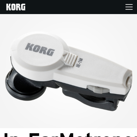
Acasă
Produse
În Prim Plan
Eveniment
Asistență
Găsește un Magazin