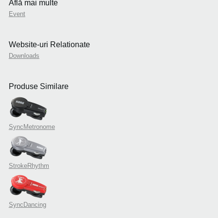
Află mai multe
Event
Website-uri Relationate
Downloads
Produse Similare
SyncMetronome
StrokeRhythm
SyncDancing