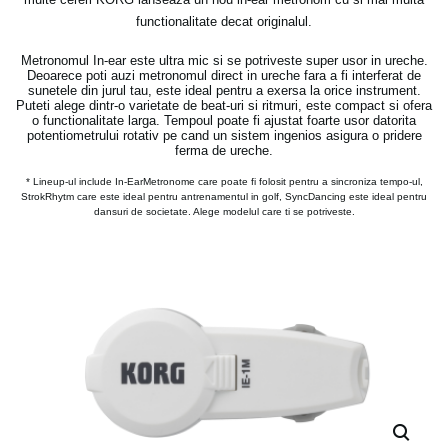
functionalitate decat originalul.
Metronomul In-ear este ultra mic si se potriveste super usor in ureche.
Deoarece poti auzi metronomul direct in ureche fara a fi interferat de
sunetele din jurul tau, este ideal pentru a exersa la orice instrument.
Puteti alege dintr-o varietate de beat-uri si ritmuri, este compact si ofera
o functionalitate larga. Tempoul poate fi ajustat foarte usor datorita
potentiometrului rotativ pe cand un sistem ingenios asigura o pridere
ferma de ureche.
*
Lineup-ul include In-EarMetronome care poate fi folosit pentru a sincroniza tempo-ul,
StrokRhytm care este ideal pentru antrenamentul in golf, SyncDancing este ideal pentru
dansuri de societate. Alege modelul care ti se potriveste.