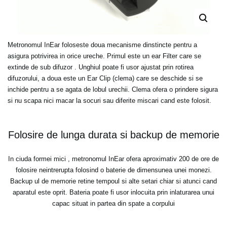
Metronomul InEar foloseste doua mecanisme dinstincte pentru a
asigura potrivirea in orice ureche. Primul este un ear Filter care se
extinde de sub difuzor . Unghiul poate fi usor ajustat prin rotirea
difuzorului, a doua este un Ear Clip (clema) care se deschide si se
inchide pentru a se agata de lobul urechii. Clema ofera o prindere sigura
si nu scapa nici macar la socuri sau diferite miscari cand este folosit.
Folosire de lunga durata si backup de memorie
In ciuda formei mici , metronomul InEar ofera aproximativ 200 de ore de
folosire neintrerupta folosind o baterie de dimensunea unei monezi.
Backup ul de memorie retine tempoul si alte setari chiar si atunci cand
aparatul este oprit. Bateria poate fi usor inlocuita prin inlaturarea unui
capac situat in partea din spate a corpului