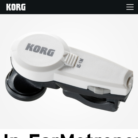
Acasă
Produse
În Prim Plan
Eveniment
Asistență
Găsește un Magazin