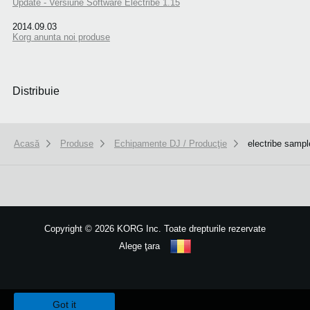
Update - Versiune Software Electribe 1.15
2014.09.03
Korg anunta noi produse
Distribuie
Acasă
Produse
Echipamente DJ / Producţie
electribe sampl
Copyright
©
2026 KORG Inc. Toate drepturile rezervate
Alege ţara
Harta site-ului
We use cookies to give you the best experience on this website.
Learn m
Got it