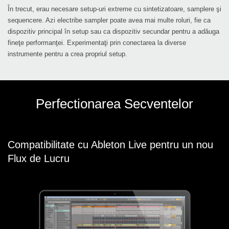
În trecut, erau necesare setup-uri extreme cu sintetizatoare, samplere şi
sequencere. Azi electribe sampler poate avea mai multe roluri, fie ca
dispozitiv principal în setup sau ca dispozitiv secundar pentru a adăuga
fineţe performanţei. Experimentaţi prin conectarea la diverse
instrumente pentru a crea propriul setup.
Perfectionarea Secventelor
Compatibilitate cu Ableton Live pentru un nou
Flux de Lucru