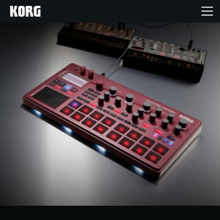
Acasă
Produse
În Prim Plan
Eveniment
Asistență
Găsește un Magazin