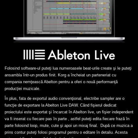
Folosind software-ul puteţi lua numeroasele beat-urile create şi le puteţi
ansambla într-un produs finit. Korg a încheiat un parteneriat cu
compania nemţească Abelton pentru a oferi o nouă performanţă
producţiei muzicale.
În plus, fata de exportul audio convenţional, electribe sampler are o
funcţie de exportare la Abelton Live DAW. Când fişierul dedicat
proiectului este exportat şi încarcat în Abelton live, un fişier independent
va fi inserat cu fiecare pas în parte , astfel puteţi edita fiecare frază în
parte folosind loop, mute, cute şi apoi un mixaj final. După ce muzica a
prins contur puteţi folosi programul pentru o editare în detaliu. Acesta