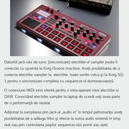
Datorită jack-ului de sync (sincronizare) electribe-ul sampler poate fi
conectat cu uşurinta la Korg Groove machine. Aveţi posibilitatea de a
conecta electribe sampler la: electribe, toate seriile volca şi la Korg SQ-
1 pentru o sincronizare completa cu sequencer-ul dumneavoastră.
O conexiune MIDI este oferită pentru o intra-operare intre electribe si
DAW. Conectând electribe sampler la laptop de scenă veţi avea parte
de o performanţă de neuitat.
Adiţional la samplarea prin jack-ul „audio in” în timpul pefromanţei aveţi
posibilitatea de a adăuga filtre şi efecte la sursa audio externă în timp
real sau prin controlarea paşilor sequencer-ului pornit sau oprit.