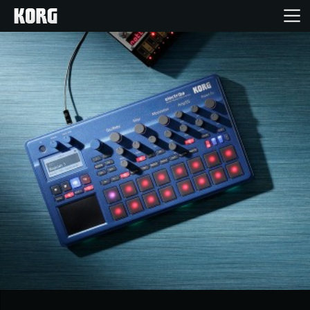
Acasă
Produse
În Prim Plan
Eveniment
Asistență
Găsește un Magazin