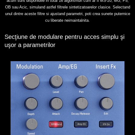
acum sunt disponibile in total 16 algoritmuri cum ar fi MS-20, MG, P5,
OB sau Acic, simuland astfel filtrele sintetizatoarelor clasice. Selectand
unul dintre aceste filtre si ajustand parametri, poti crea sunete puternice
cu liberate neimaintalnita.
Secţiune de modulare pentru acces simplu şi
uşor a parametrilor