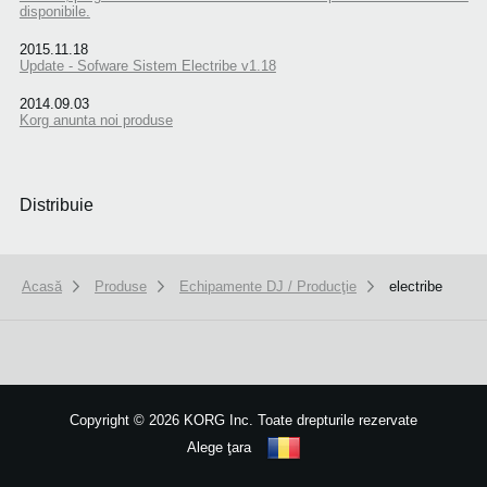
disponibile.
2015.11.18
Update - Sofware Sistem Electribe v1.18
2014.09.03
Korg anunta noi produse
Distribuie
Acasă
Produse
Echipamente DJ / Producţie
electribe
We use cookies to give you the best experience on this website.
Learn m
Copyright
©
2026 KORG Inc. Toate drepturile rezervate
Got it
Alege ţara
Harta site-ului