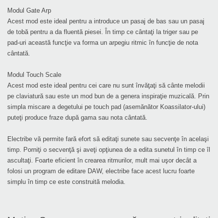
Modul Gate Arp
Acest mod este ideal pentru a introduce un pasaj de bas sau un pasaj
de tobă pentru a da fluentă piesei. În timp ce cântaţi la triger sau pe
pad-uri această funcţie va forma un arpegiu ritmic în funcţie de nota
cântată.
Modul Touch Scale
Acest mod este ideal pentru cei care nu sunt învăţaţi să cânte melodii
pe claviatură sau este un mod bun de a genera inspiraţie muzicală. Prin
simpla miscare a degetului pe touch pad (asemănător Koassilator-ului)
puteţi produce fraze după gama sau nota cântată.
Electribe vă permite fară efort să editaţi sunete sau secvenţe în acelaşi
timp. Porniţi o secvenţă şi aveţi opţiunea de a edita sunetul în timp ce îl
ascultaţi. Foarte eficient în crearea ritmurilor, mult mai uşor decât a
folosi un program de editare DAW, electribe face acest lucru foarte
simplu în timp ce este construită melodia.