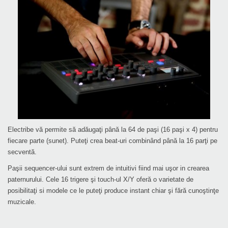
Electribe vă permite să adăugaţi până la 64 de paşi (16 paşi x 4) pentru
fiecare parte (sunet). Puteţi crea beat-uri combinând până la 16 parţi pe
secventă.
Paşii sequencer-ului sunt extrem de intuitivi fiind mai uşor in crearea
paternurului. Cele 16 trigere şi touch-ul X/Y oferă o varietate de
posibilitaţi si modele ce le puteţi produce instant chiar şi fără cunoştinţe
muzicale.