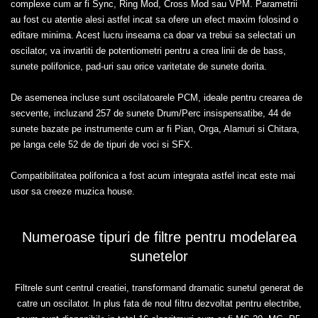
complexe cum ar fi Sync, Ring Mod, Cross Mod sau VPM. Parametrii
au fost cu atentie alesi astfel incat sa ofere un efect maxim folosind o
editare minima. Acest lucru inseama ca doar va trebui sa selectati un
oscilator, va invartiti de potentiometri pentru a crea linii de de bass,
sunete polifonice, pad-uri sau orice varitetate de sunete dorita.
De asemenea incluse sunt oscilatoarele PCM, ideale pentru crearea de
secvente, incluzand 257 de sunete Drum/Perc insispensatibe, 44 de
sunete bazate pe instrumente cum ar fi Pian, Orga, Alamuri si Chitara,
pe langa cele 52 de de tipuri de voci si SFX.
Compatibilitatea polifonica a fost acum integrata astfel incat este mai
usor sa creeze muzica house.
Numeroase tipuri de filtre pentru modelarea
sunetelor
Filtrele sunt centrul creatiei, transformand dramatic sunetul generat de
catre un oscilator. In plus fata de noul filtru dezvoltat pentru electribe,