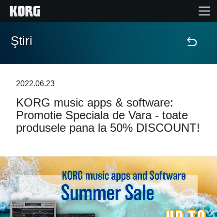
Ştiri
Acasă
Produse
2022.06.23
KORG music apps & software:
În Prim Plan
Promotie Speciala de Vara - toate
produsele pana la 50% DISCOUNT!
Eveniment
Asistență
Găsește un Magazin