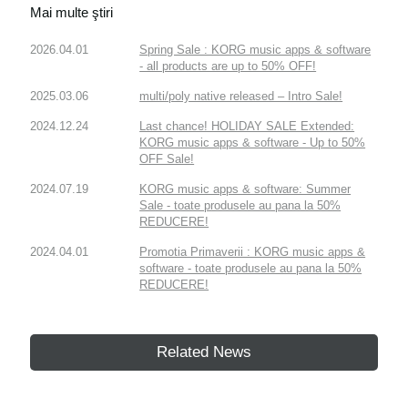
Mai multe ştiri
2026.04.01
Spring Sale : KORG music apps & software
- all products are up to 50% OFF!
2025.03.06
multi/poly native released – Intro Sale!
2024.12.24
Last chance! HOLIDAY SALE Extended:
KORG music apps & software - Up to 50%
OFF Sale!
2024.07.19
KORG music apps & software: Summer
Sale - toate produsele au pana la 50%
REDUCERE!
2024.04.01
Promotia Primaverii : KORG music apps &
software - toate produsele au pana la 50%
REDUCERE!
Related News