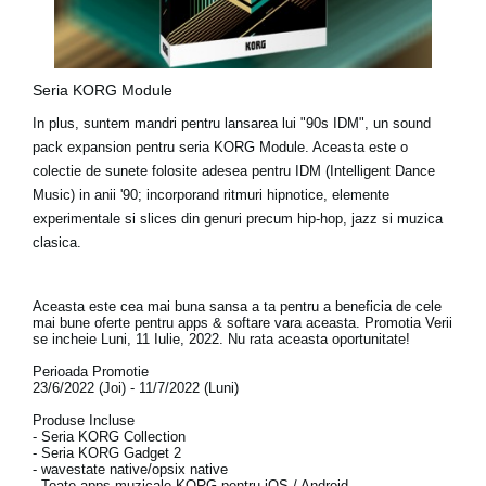
Seria KORG Module
In plus, suntem mandri pentru lansarea lui
"90s IDM"
, un sound
pack expansion pentru seria KORG Module. Aceasta este o
colectie de sunete folosite adesea pentru IDM (Intelligent Dance
Music) in anii '90; incorporand ritmuri hipnotice, elemente
experimentale si slices din genuri precum hip-hop, jazz si muzica
clasica.
Aceasta este cea mai buna sansa a ta pentru a beneficia de cele
mai bune oferte pentru apps & softare vara aceasta. Promotia Verii
se incheie
Luni, 11 Iulie, 2022.
Nu rata aceasta oportunitate!
Perioada Promotie
23/6/2022 (Joi) - 11/7/2022 (Luni)
Produse Incluse
- Seria KORG Collection
- Seria KORG Gadget 2
- wavestate native/opsix native
- Toate apps muzicale KORG pentru iOS / Android