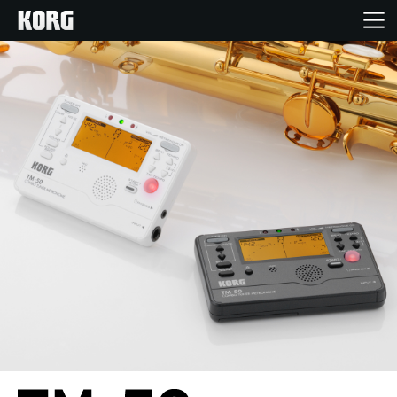
Inicio
Productos
Características
Eventos
Soporte
Localizador de Tiendas