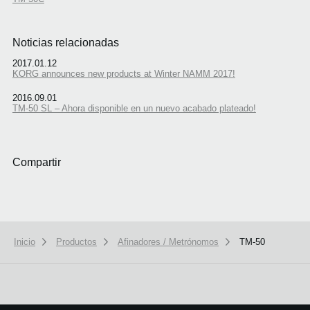
Noticias relacionadas
2017.01.12
KORG announces new products at Winter NAMM 2017!
2016.09.01
TM-50 SL – Ahora disponible en un nuevo acabado plateado!
Compartir
Inicio
Productos
Afinadores / Metrónomos
TM-50
We use cookies to give you the best experience on this website.
Learn m
Got it