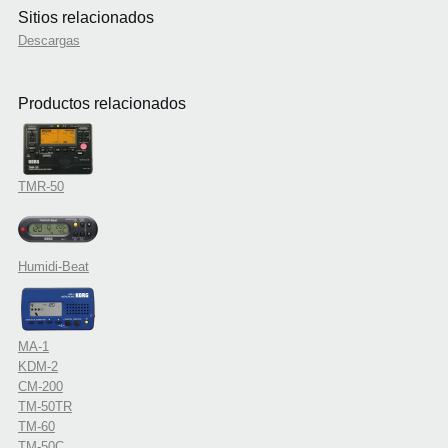
Sitios relacionados
Descargas
Productos relacionados
TMR-50
Humidi-Beat
MA-1
KDM-2
CM-200
TM-50TR
TM-60
TM-50C