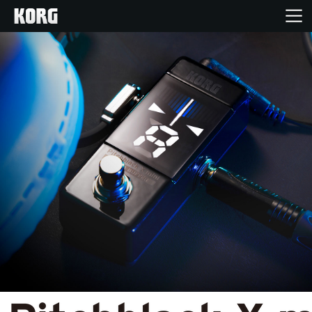
Inicio
Productos
Características
Eventos
Soporte
Localizador de Tiendas