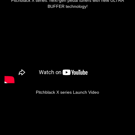
Pitchblack X series: next-gen pedal tuners with new ULTRA
BUFFER technology!
Pitchblack X series Launch Video