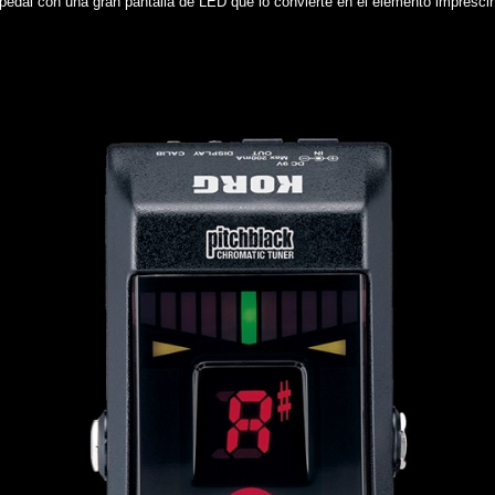
edal con una gran pantalla de LED que lo convierte en el elemento imprescindib