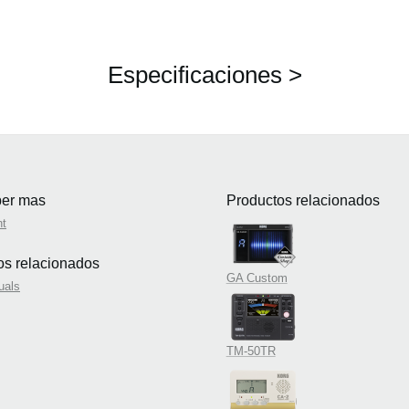
Especificaciones >
er mas
Productos relacionados
nt
ios relacionados
GA Custom
uals
TM-50TR