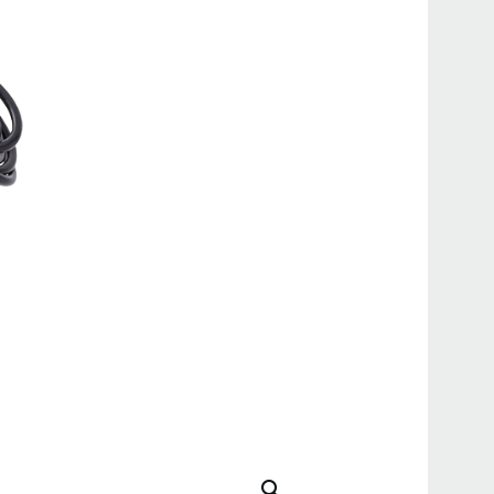
CA-2
GA-2
TM-6
CA-5
GA-5