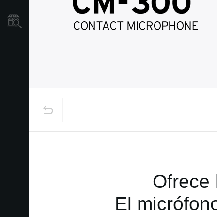
Localizador
de
Tiendas
Ofrece 
El micrófon