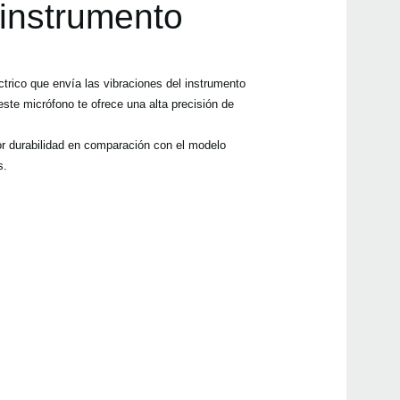
 instrumento
trico que envía las vibraciones del instrumento
Even
ste micrófono te ofrece una alta precisión de
or durabilidad en comparación con el modelo
s.
Manu
GA C
TM-