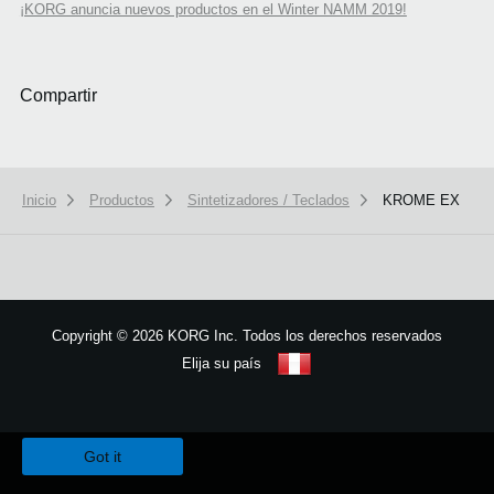
¡KORG anuncia nuevos productos en el Winter NAMM 2019!
Compartir
Inicio
Productos
Sintetizadores / Teclados
KROME EX
Copyright
©
2026 KORG Inc. Todos los derechos reservados
Elija su país
Mapa del sitio
We use cookies to give you the best experience on this website.
Learn m
Got it