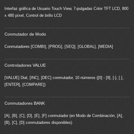
Interfaz gráfica de Usuario Touch View, 7-pulgadas Color TFT LCD, 800
x 480 píxel, Control de brillo LCD
Conmutador de Modo
Conmutadores [COMBI], [PROG], [SEQ], [GLOBAL], [MEDIA]
Controladores VALUE
[VALUE] Dial, [INC], [DEC] conmutador, 10 números ([0] - [9], [-], [.],
[ENTER], [COMPARE])
Conmutadores BANK
[A], [B], [C], [D], [E], [F] conmutador (en Modo de Combinación, [A],
[B], [C], [D] conmutadores disponibles)