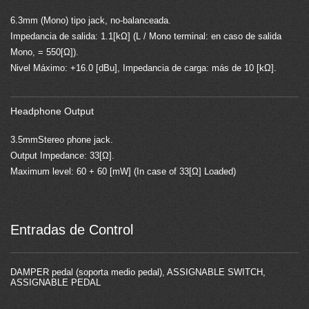
6.3mm (Mono) tipo jack, no-balanceada.
Impedancia de salida: 1.1[kΩ] (L / Mono terminal: en caso de salida
Mono, = 550[Ω]).
Nivel Máximo: +16.0 [dBu], Impedancia de carga: más de 10 [kΩ].
Headphone Output
3.5mmStereo phone jack.
Output Impedance: 33[Ω].
Maximum level: 60 + 60 [mW] (In case of 33[Ω] Loaded)
Entradas de Control
DAMPER pedal (soporta medio pedal), ASSIGNABLE SWITCH,
ASSIGNABLE PEDAL