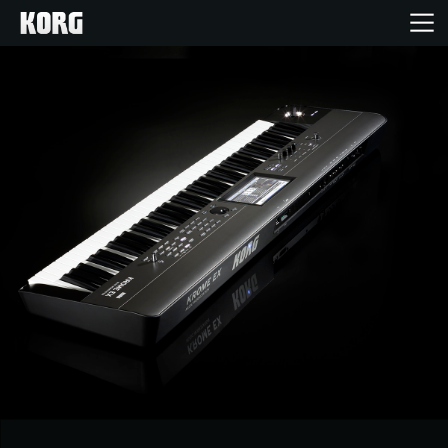
Inicio
Productos
Características
Eventos
Soporte
Localizador de Tiendas