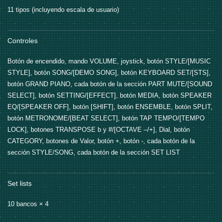
11 tipos (incluyendo escala de usuario)
Controles
Botón de encendido, mando VOLUME, joystick, botón STYLE/[MUSIC
STYLE], botón SONG/[DEMO SONG], botón KEYBOARD SET/[STS],
botón GRAND PIANO, cada botón de la sección PART MUTE/[SOUND
SELECT], botón SETTING/[EFFECT], botón MEDIA, botón SPEAKER
EQ/[SPEAKER OFF], botón [SHIFT], botón ENSEMBLE, botón SPLIT,
botón METRONOME/[BEAT SELECT], botón TAP TEMPO/[TEMPO
LOCK], botones TRANSPOSE b y #/[OCTAVE –/+], Dial, botón
CATEGORY, botones de Valor, botón +, botón -, cada botón de la
sección STYLE/SONG, cada botón de la sección SET LIST
Set lists
10 bancos × 4