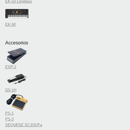
EK-50 Limitless
EK-50
Accesorios
EXP-2
DS-1H
PS-1
PS-3
SEQUENZ SC-EK/Pa