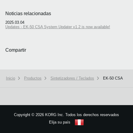
Noticias relacionadas
2025.03.04
Updates - EK-50 CSA System Updater v1.2 is now available!
Compartir
Inicio
Productos
Sintetizadores / Teclados
EK-50 CSA
We use cookies to give you the best experience on this website.
Learn m
Got it
Copyright
©
2026 KORG Inc. Todos los derechos reservados
Elija su país
Mapa del sitio