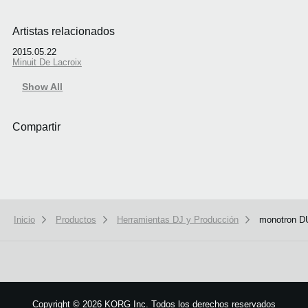
Artistas relacionados
2015.05.22
Minuit De Lacroix
Show All
Compartir
Inicio
Productos
Herramientas DJ y Producción
monotron 
We use cookies to give you the best experience on this website.
Learn m
Got it
Copyright
©
2026 KORG Inc. Todos los derechos reservados