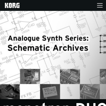
Inicio
Productos
Características
Eventos
Soporte
Localizador de Tiendas