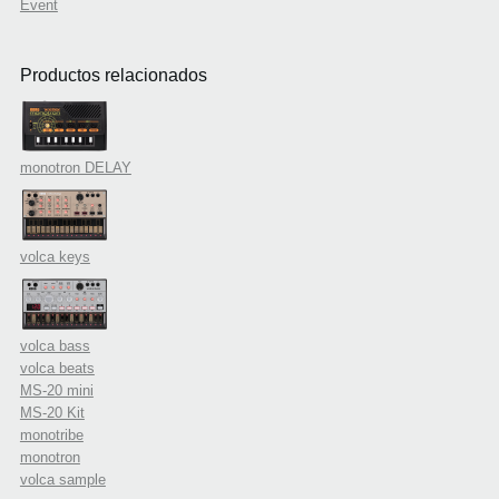
Event
Productos relacionados
monotron DELAY
volca keys
volca bass
volca beats
MS-20 mini
MS-20 Kit
monotribe
monotron
volca sample