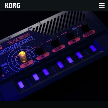
Inicio
Productos
Características
Eventos
Soporte
Localizador de Tiendas