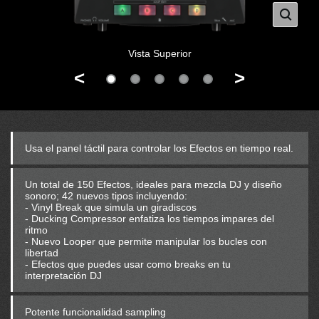
Vista Superior
<
>
Usa el panel táctil para controlar los Efectos en tiempo real.
Un total de 150 Efectos, ideales para mezcla DJ y diseño
sonoro; 42 nuevos tipos incluyendo:
- Vinyl Break que simula un giradiscos
- Ducking Compressor enfatiza los tiempos impares del
ritmo
- Nuevo Looper que permite manipular los bucles con
libertad
- Efectos que puedes usar como breaks en tu
interpretación DJ
Potente funcionalidad sampling