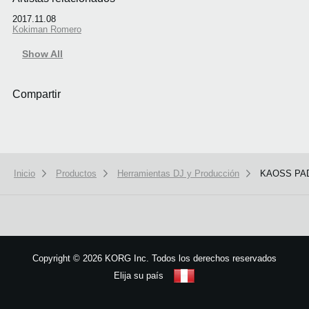
2017.11.08
Kokiman Romero
Show All
Compartir
Inicio
Productos
Herramientas DJ y Producción
KAOSS PA
Copyright
©
2026 KORG Inc. Todos los derechos reservados
Elija su país
Mapa del sitio