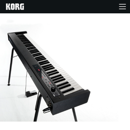
Inicio
Productos
Características
Eventos
Soporte
Localizador de Tiendas