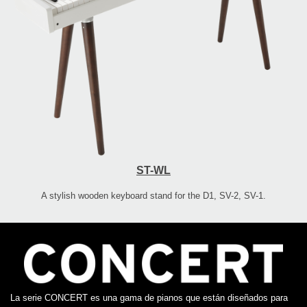
ST-WL
A stylish wooden keyboard stand for the D1, SV-2, SV-1.
La serie CONCERT es una gama de pianos que están diseñados para