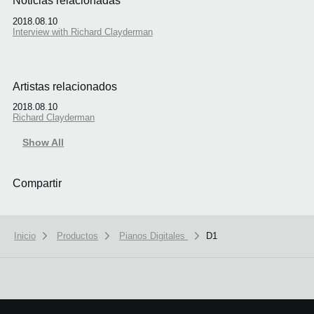
Noticias relacionadas
2018.08.10
Interview with Richard Clayderman
Artistas relacionados
2018.08.10
Richard Clayderman
Show All
Compartir
Inicio
Productos
Pianos Digitales
D1
We use cookies to give you the best experience on this website.
Learn m