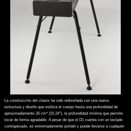
La construcción del chasis ha sido rediseñada con una nueva
estructura y diseño que estiliza el cuerpo hasta una profundidad de
aproximadamente 26 cm* (10,24"), la profundidad mínima que permite
tocar de forma agradable. A pesar de que el D1 cuenta con un teclado
contrapesado, es extremadamente portátil y puede llevarse a cualquier