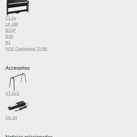
C1 Air
LP-180
B2SP
B2N
B2
VOX Continental 73 BK
Accesorios
ST-SV1
DS-1H