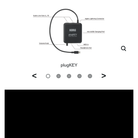
plugKEY
<
>