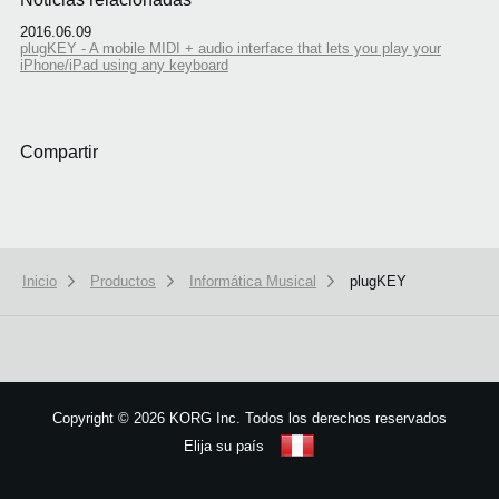
2016.06.09
plugKEY - A mobile MIDI + audio interface that lets you play your
iPhone/iPad using any keyboard
Compartir
Inicio
Productos
Informática Musical
plugKEY
We use cookies to give you the best experience on this website.
Learn m
Got it
Copyright
©
2026 KORG Inc. Todos los derechos reservados
Elija su país
Mapa del sitio