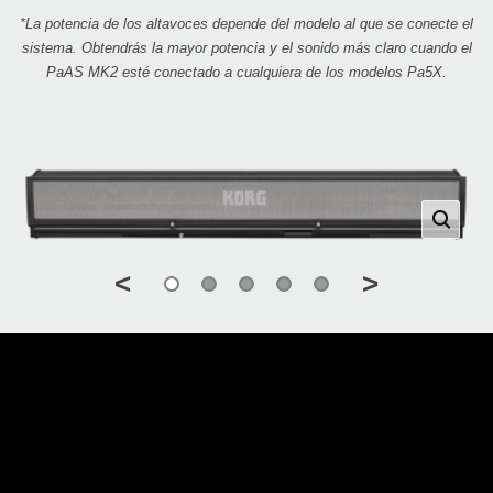
*La potencia de los altavoces depende del modelo al que se conecte el
sistema. Obtendrás la mayor potencia y el sonido más claro cuando el
PaAS MK2 esté conectado a cualquiera de los modelos Pa5X.
<
>