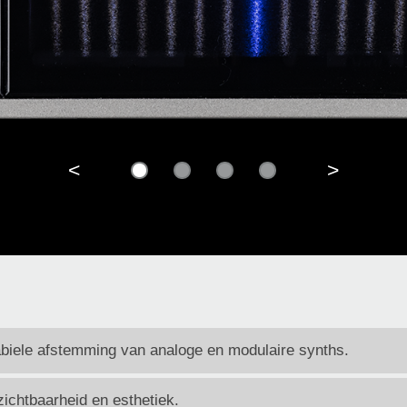
<
>
abiele afstemming van analoge en modulaire synths.
ichtbaarheid en esthetiek.