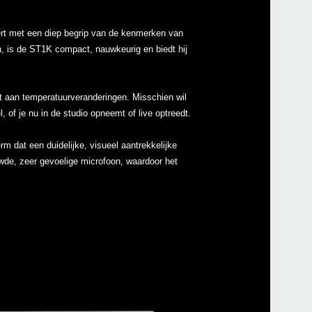
ert met een diep begrip van de kenmerken van
, is de ST1K compact, nauwkeurig en biedt hij
Even
t aan temperatuurveranderingen. Misschien wil
of je nu in de studio opneemt of live optreedt.
rm dat een duidelijke, visueel aantrekkelijke
wde, zeer gevoelige microfoon, waardoor het
MS-2
ARP 
Pitc
Pitch