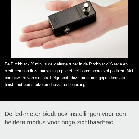
De Pitchblack X mini is de kleinste tuner in de Pitchblack X-serie en
biedt een naadloze aanvulling op je effect-board boordevol pedalen. Met
een gewicht van slechts 124gr heeft deze tuner een gepoedercoate
finish met een sterke en duurzame behuizing.
De led-meter biedt ook instellingen voor een
heldere modus voor hoge zichtbaarheid.