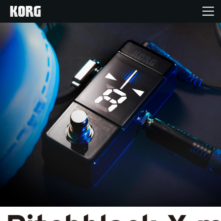
Home
Producten
Features
Evenementen
Ondersteuning
Nieuws
locatie