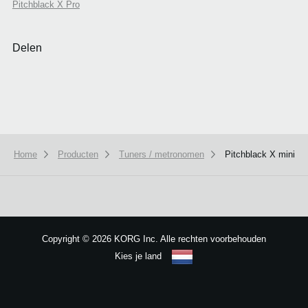
Pitchblack X Pro
Delen
Home
Producten
Tuners / metronomen
Pitchblack X mini
We use cookies to give you the best experience on this website.
Learn m
Got it
Copyright
©
2026 KORG Inc. Alle rechten voorbehouden
Kies je land
Sitemap