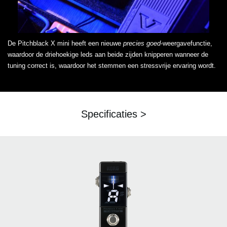
De Pitchblack X mini heeft een nieuwe
precies goed
-weergavefunctie,
waardoor de driehoekige leds aan beide zijden knipperen wanneer de
tuning correct is, waardoor het stemmen een stressvrije ervaring wordt.
Specificaties >