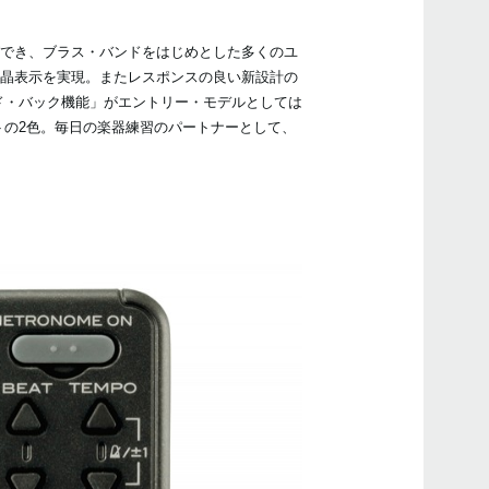
マニ
グでき、ブラス・バンドをはじめとした多くのユ
液晶表示を実現。またレスポンスの良い新設計の
ド・バック機能」がエントリー・モデルとしては
トの2色。毎日の楽器練習のパートナーとして、
イベ
2017
コル
製品
2016
チュ
にシ
2016
チュ
がサ
ハロ
ムポ