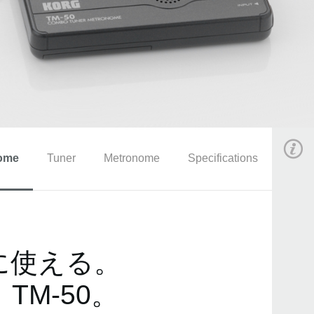
ome
Tuner
Metronome
Specifications
に使える。
M-50。