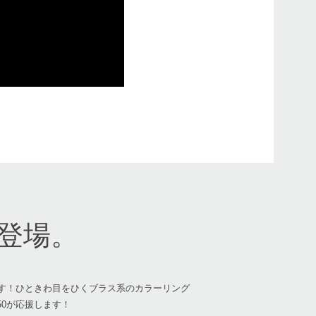
登場。
です！ひときわ目をひくブラス系のカラーリング
50が応援します！