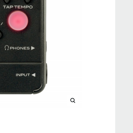
入り
2014
5/
ショ
展し
2014
足立
問 
2014
佐藤
2014
小林
2014
永田