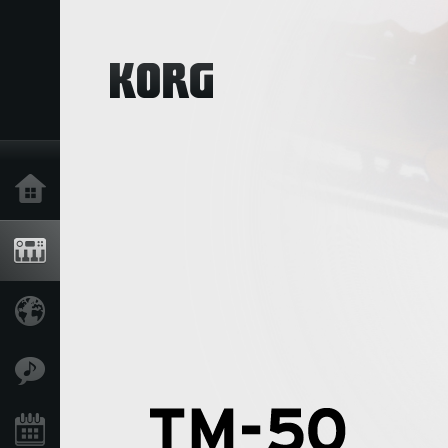
Home
Products
Import Products
Features
Events