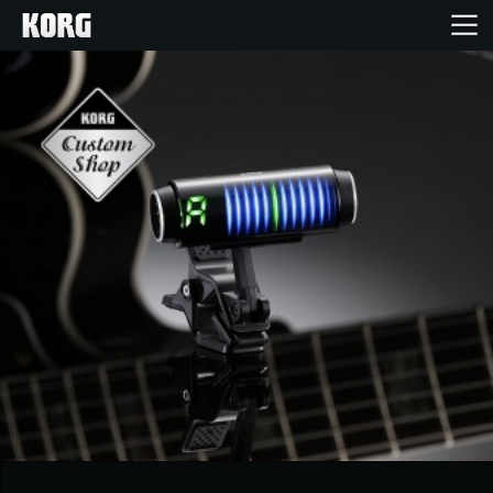
Home
Products
Import Products
Features
Events
Support
Store Locator