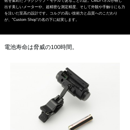
術を集めたフラグシップ・モデルであることの証。CMDパネルが映し
出す美しいメーターや、超精密な測定精度、そして外観や手触りにも力
を注いだ至高の設計です。コルグの高い技術力と品質へのこだわり
が、"Custom Shop"の名の下に結実します。
電池寿命は脅威の100時間。