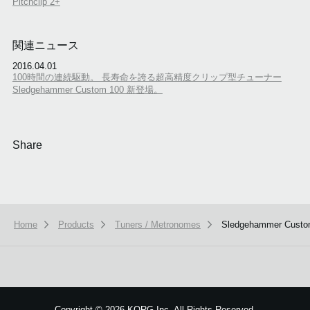
Pitchclip 2+
関連ニュース
2016.04.01
100時間の連続駆動。 長寿命を誇る超高精度クリップ型チューナー
Sledgehammer Custom 100 新登場。
Share
Home
Products
Tuners / Metronomes
Sledgehammer Custo
本ウェブサイトでは、お客様の利用状況を分析および、カスタマイズし
ービスを提供するために、cookieを使用しています。
詳しい説明はこち
OK
Copyright
©
2026 KORG Inc. All Rights Reserved.