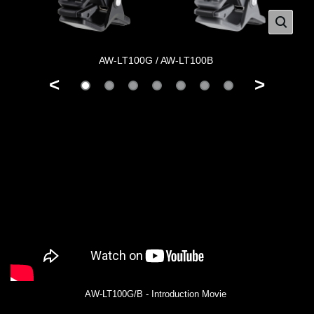
AW-LT100G / AW-LT100B
<
>
AW-LT100G/B - Introduction Movie