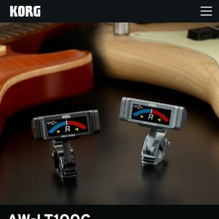
Home
Products
Import Products
Features
Events
Support
Store Locator