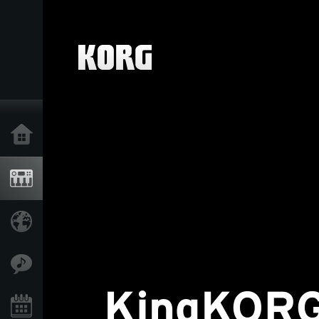
Home
Products
Import Products
Features
Events