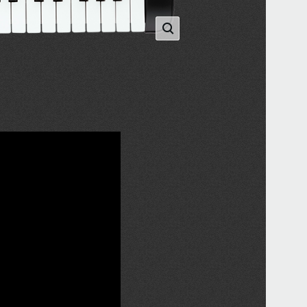
DS-
PS-3
PS-1
SC-
2025
King
Soun
Sou
2016
あら
ーす
ー K
モデ
2016
King
をリ