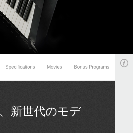
Specifications
Movies
Bonus Programs
、新世代のモデ
。