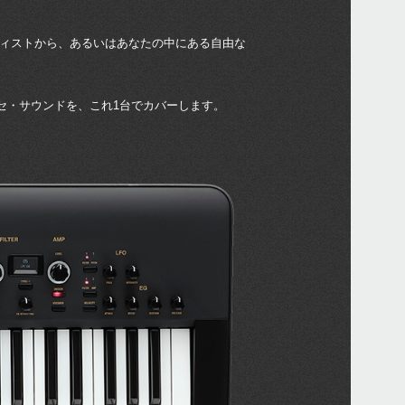
マニ
ティストから、あるいはあなたの中にある自由な
ソフ
ドラ
ンセ・サウンドを、これ1台でカバーします。
イベ
XVP-
EXP