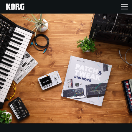
Home
Products
Import Products
Features
Events
Support
Store Locator