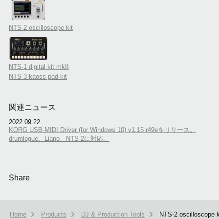
NTS-2 oscilloscope kit
NTS-1 digital kit mkII
NTS-3 kaoss pad kit
関連ニュース
2022.09.22
KORG USB-MIDI Driver (for Windows 10) v1.15 r49eをリリース。
drumlogue、Liano、NTS-2に対応。
Share
Home
Products
DJ & Production Tools
NTS-2 oscilloscope