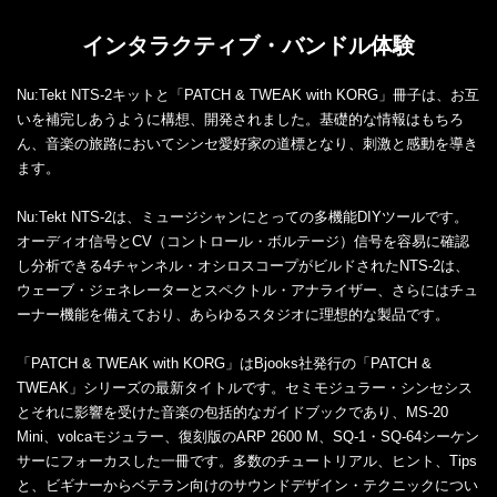
インタラクティブ・バンドル体験
Nu:Tekt NTS-2キットと「PATCH & TWEAK with KORG」冊子は、お互
いを補完しあうように構想、開発されました。基礎的な情報はもちろ
ん、音楽の旅路においてシンセ愛好家の道標となり、刺激と感動を導き
ます。
Nu:Tekt NTS-2は、ミュージシャンにとっての多機能DIYツールです。
オーディオ信号とCV（コントロール・ボルテージ）信号を容易に確認
し分析できる4チャンネル・オシロスコープがビルドされたNTS-2は、
ウェーブ・ジェネレーターとスペクトル・アナライザー、さらにはチュ
ーナー機能を備えており、あらゆるスタジオに理想的な製品です。
「PATCH & TWEAK with KORG」はBjooks社発行の「PATCH &
TWEAK」シリーズの最新タイトルです。セミモジュラー・シンセシス
とそれに影響を受けた音楽の包括的なガイドブックであり、MS-20
Mini、volcaモジュラー、復刻版のARP 2600 M、SQ-1・SQ-64シーケン
サーにフォーカスした一冊です。多数のチュートリアル、ヒント、Tips
と、ビギナーからベテラン向けのサウンドデザイン・テクニックについ