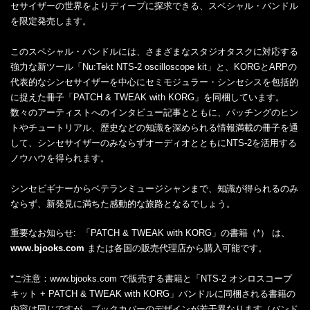
セサイザーの世界をよりディープに探求できる、スペシャル・バンドル
を限定発売します。
このスペシャル・バンドルには、さまざまなスタジオタスクに対応する
強力な新ツール「Nu:Tekt NTS-2 oscilloscope kit」と、KORGとARPの
代表的なシンセサイザーを中心にセミモジュラー・シンセシスを包括的
に捉えた冊子「PATCH & TWEAK with KORG」を同梱しています。
数々のアーティストへのインタビュー記事とともに、パッチングのヒン
トやチュートリアル、歴史などの知識を深められる情報満載の冊子を通
して、シンセサイザーのみならずオーディオとともにNTS-2を活用する
ノウハウを得られます。
シンセビギナーからベテランミュージシャンまで、知識が得られるのみ
ならず、新発見に満ちた感動的な旅路となるでしょう。
重要なお知らせ:
「PATCH & TWEAK with KORG」の書籍（*） は、
www.bjooks.com
または各国の販売代理店から購入可能です。
*ご注意：
www.bjooks.com で販売する書籍と「NTS-2 オシロスコープ
キット + PATCH & TWEAK with KORG」バンドルに同梱される書籍の
内容は同じですが、ブックカバーのデザインが若干異なります（バンド