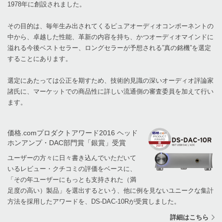
1978年に創設されました。
その目的は、毎年生み出されてくるピュアオーディオコンポーネントの
中から、卓越した性能、革新の内容を持ち、かつオーディオマインドに
溢れる今後ベストセラー、ロングセラーが予想される”真の銘機”を選定
することにあります。
選定にあたっては公正を期すため、技術的見識の深いオーディオ評論家
諸氏に、マーケットでの商品性に詳しい流通側の審査委員を加えて行い
ます。
価格.comプロダクトアワード2016 ヘッド
ホンアンプ・DAC部門賞「銀賞」受賞
ユーザーの方々に日々書き込んでいただいて
いるレビュー・クチコミの評価をベースに、
「その年ユーザーにもっとも支持された（満
足度の高い）製品」を選出するという、他に例を見ないユニークな集計
方法を採用したアワードを、DS-DAC-10Rが受賞しました。
詳細はこちら