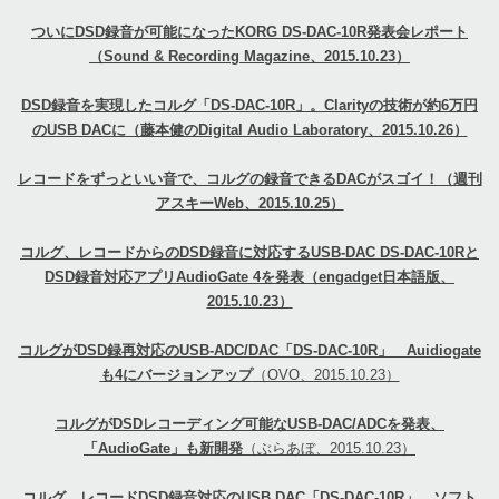
ついにDSD録音が可能になったKORG DS-DAC-10R発表会レポート
（Sound & Recording Magazine、2015.10.23）
DSD録音を実現したコルグ「DS-DAC-10R」。Clarityの技術が約6万円
のUSB DACに
（藤本健のDigital Audio Laboratory、2015.10.26）
レコードをずっといい音で、コルグの録音できるDACがスゴイ！
（週刊
アスキーWeb、2015.10.25）
コルグ、レコードからのDSD録音に対応するUSB-DAC DS-DAC-10Rと
DSD録音対応アプリAudioGate 4を発表
（engadget日本語版、
2015.10.23）
コルグがDSD録再対応のUSB-ADC/DAC「DS-DAC-10R」 Auidiogate
も4にバージョンアップ
（OVO、2015.10.23）
コルグがDSDレコーディング可能なUSB-DAC/ADCを発表、
「AudioGate」も新開発
（ぶらあぼ、2015.10.23）
コルグ、レコードDSD録音対応のUSB DAC「DS-DAC-10R」。ソフト