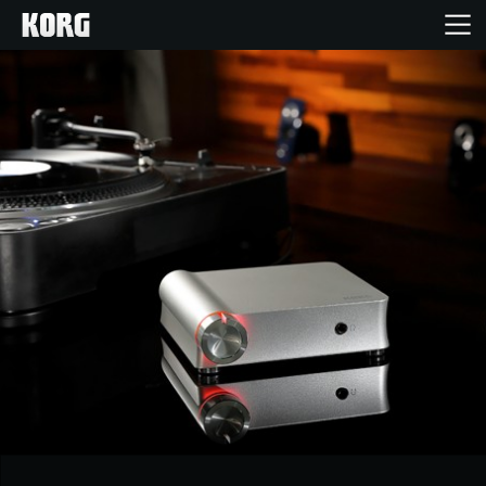
Home
Products
Import Products
Features
Events
Support
Store Locator