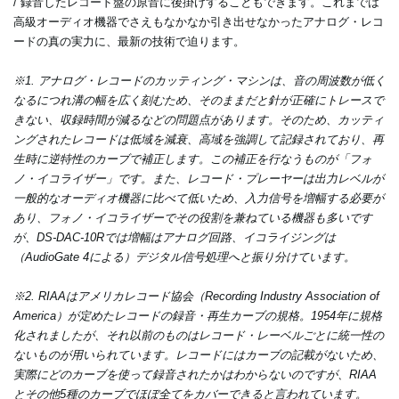
/ 録音したレコード盤の原音に後掛けすることもできます。これまでは
高級オーディオ機器でさえもなかなか引き出せなかったアナログ・レコ
ードの真の実力に、最新の技術で迫ります。
※1. アナログ・レコードのカッティング・マシンは、音の周波数が低く
なるにつれ溝の幅を広く刻むため、そのままだと針が正確にトレースで
きない、収録時間が減るなどの問題点があります。そのため、カッティ
ングされたレコードは低域を減衰、高域を強調して記録されており、再
生時に逆特性のカーブで補正します。この補正を行なうものが「フォ
ノ・イコライザー」です。また、レコード・プレーヤーは出力レベルが
一般的なオーディオ機器に比べて低いため、入力信号を増幅する必要が
あり、フォノ・イコライザーでその役割を兼ねている機器も多いです
が、DS-DAC-10Rでは増幅はアナログ回路、イコライジングは
（AudioGate 4による）デジタル信号処理へと振り分けています。
※2. RIAAはアメリカレコード協会（Recording Industry Association of
America）が定めたレコードの録音・再生カーブの規格。1954年に規格
化されましたが、それ以前のものはレコード・レーベルごとに統一性の
ないものが用いられています。レコードにはカーブの記載がないため、
実際にどのカーブを使って録音されたかはわからないのですが、RIAA
とその他5種のカーブでほぼ全てをカバーできると言われています。