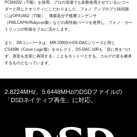
PCM4202（TI製）を採用。プロの現場でも多数使用させているレコー
ダーと同じクオリティにこだわりました。フォノ アンプのプリ段回路
にはOPA1662（TI製）、薄膜高分子積層コンデンサ
（PMLCAP®/Rubycon製）などの高性能パーツを使用し、フォノ・カー
トリッジの性能をフルに活かします。
また、DAコンバータは、MR-2000SやDS-DACシリーズと同じ
CS4398（Cirrus Logic製）をセレクト。DS-DAC-10Rも「音に色をつけ
ず、原音を忠実に再現する」ことをモットーとする、コルグの音を継承
するものとなっています。
2.8224MHz、5.6448MHzのDSDファイルの
「DSDネイティブ再生」に対応。