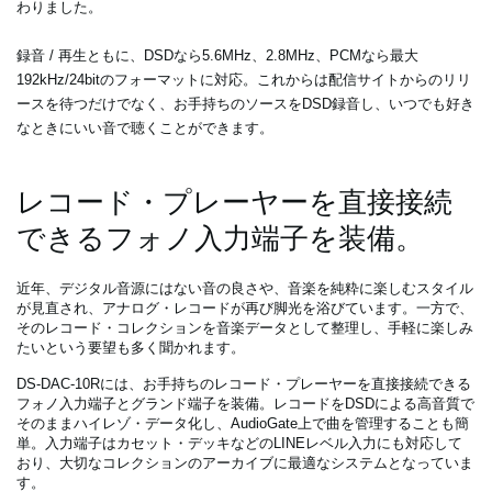
わりました。
録音 / 再生ともに、DSDなら5.6MHz、2.8MHz、PCMなら最大
192kHz/24bitのフォーマットに対応。これからは配信サイトからのリリ
ースを待つだけでなく、お手持ちのソースをDSD録音し、いつでも好き
なときにいい音で聴くことができます。
レコード・プレーヤーを直接接続
できるフォノ入力端子を装備。
近年、デジタル音源にはない音の良さや、音楽を純粋に楽しむスタイル
が見直され、アナログ・レコードが再び脚光を浴びています。一方で、
そのレコード・コレクションを音楽データとして整理し、手軽に楽しみ
たいという要望も多く聞かれます。
DS-DAC-10Rには、お手持ちのレコード・プレーヤーを直接接続できる
フォノ入力端子とグランド端子を装備。レコードをDSDによる高音質で
そのままハイレゾ・データ化し、AudioGate上で曲を管理することも簡
単。入力端子はカセット・デッキなどのLINEレベル入力にも対応して
おり、大切なコレクションのアーカイブに最適なシステムとなっていま
す。