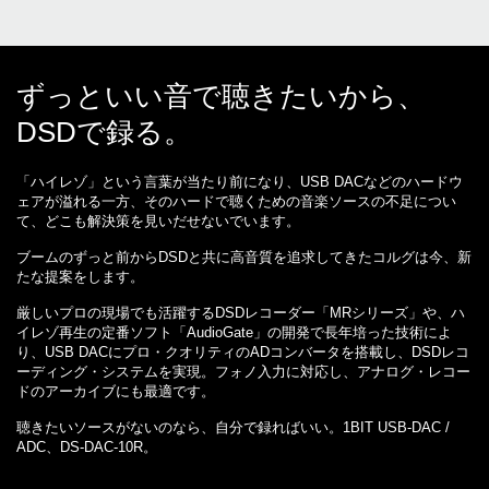
ずっといい音で聴きたいから、
DSDで録る。
「ハイレゾ」という言葉が当たり前になり、USB DACなどのハードウ
ェアが溢れる一方、そのハードで聴くための音楽ソースの不足につい
て、どこも解決策を見いだせないでいます。
ブームのずっと前からDSDと共に高音質を追求してきたコルグは今、新
たな提案をします。
厳しいプロの現場でも活躍するDSDレコーダー「MRシリーズ」や、ハ
イレゾ再生の定番ソフト「AudioGate」の開発で長年培った技術によ
り、USB DACにプロ・クオリティのADコンバータを搭載し、DSDレコ
ーディング・システムを実現。フォノ入力に対応し、アナログ・レコー
ドのアーカイブにも最適です。
聴きたいソースがないのなら、自分で録ればいい。1BIT USB-DAC /
ADC、DS-DAC-10R。