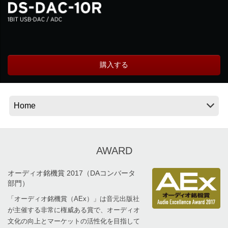
News
Location
購入する
Social Media
About KORG
AWARD
オーディオ銘機賞 2017（DAコンバータ
部門）
「オーディオ銘機賞（AEx）」は音元出版社
が主催する非常に権威ある賞で、オーディオ
文化の向上とマーケットの活性化を目指して