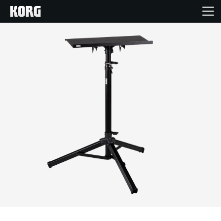
Home
Products
Import Products
Features
Events
Support
Store Locator