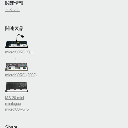
関連情報
イベント
関連製品
microKORG XL+
microKORG (2002)
MS-20 mini
minilogue
microKORG S
Share