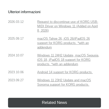
Ulteriori informazioni
2026.03.12
Request to discontinue use of KORG USB-
MIDI Driver on Windows 11 (Added on April
8, 2026)
2025.09.17
macOS Tahoe 26, iOS 26/iPadOS 26
support for KORG products. *with an
addendum
2024.10.07
Windows 11 24H2 Update, macOS Sequoia,
iOS 18, iPadOS 18 support for KORG
products. *with an addendum
2023.10.06
Android 14 support for KORG products.
2023.09.27
Windows 11 23H2 Update and macOS
Sonoma support for KORG products.
Related News