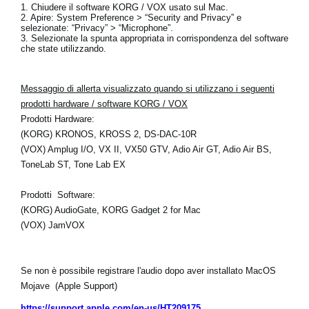
1. Chiudere il software KORG / VOX usato sul Mac.
2. Apire: System Preference > “Security and Privacy” e
selezionate: “Privacy” > “Microphone”.
3. Selezionate la spunta appropriata in corrispondenza del software
che state utilizzando.
Messaggio di allerta visualizzato quando si utilizzano i seguenti
prodotti hardware / software KORG / VOX
Prodotti Hardware:
(KORG) KRONOS, KROSS 2, DS-DAC-10R
(VOX) Amplug I/O, VX II, VX50 GTV, Adio Air GT, Adio Air BS,
ToneLab ST, Tone Lab EX
Prodotti
Software:
(KORG) AudioGate, KORG Gadget 2 for Mac
(VOX) JamVOX
Se non è possibile registrare l'audio dopo aver installato MacOS
Mojave
(Apple Support)
https://support.apple.com/en-us/HT209175