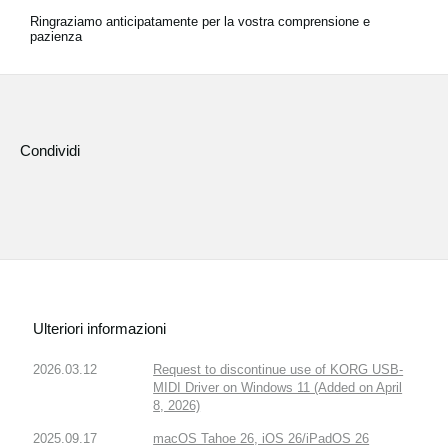
News
Ringraziamo anticipatamente per la vostra comprensione e
pazienza
Paesi
Social Media
Condividi
A proposito di Korg
Ulteriori informazioni
2026.03.12
Request to discontinue use of KORG USB-
MIDI Driver on Windows 11 (Added on April
8, 2026)
2025.09.17
macOS Tahoe 26, iOS 26/iPadOS 26