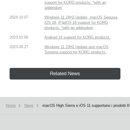
support for KORG products. *with an
addendum
2024.10.07
Windows 11 24H2 Update, macOS Sequoia,
iOS 18, iPadOS 18 support for KORG
products. *with an addendum
2023.10.06
Android 14 support for KORG products.
2023.09.27
Windows 11 23H2 Update and macOS
Sonoma support for KORG products.
Related News
Home
News
macOS High Sierra e iOS 11 supportano i prodotti