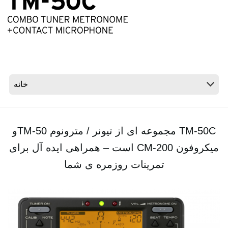
اخبار
موقعیت مکانی
شبکه اجتماعی
درباره ی KORG
TM-50C‎‏ مجموعه ای از تیونر / مترونوم ‏TM-50‎و
میکروفون ‏CM-200‎‏ است – همراهی ‏ایده آل برای
تمرینات روزمره ی شما