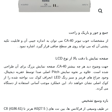
جمع و جور و باریک و راحت
از مشخصات خوب تیونر CA-40 می توان به اندازه جیبی آن و قابلیت تکیه
پشتی آن که می تواند روی هر سطح صافی قرار گیرد، اشاره نمود .
صفحه نمایش با دقت بالا از نوع LCD
جهت وضوح دید هر چه بیشتر CA-40، صفحه نمایش بزرگ برای آن طراحی
شده است. علاوه بر نحوه نمایش Pitch اصلی صدا توسط عقربه دیجیتال،
وجود چراغ های قرمز و سبز رنگ LED انحراف کوک نت نواخته شده را از
کوک اصلی نشان خواهند داد. این عملکرد موجب آسانی استفاده از دستگاه
می گردد.
بازه وسیع تشخیص
در طیف وسیعی از فرکانس ها، بین نت های ( A0(27.5 هرتز تا (C8 (4186.61