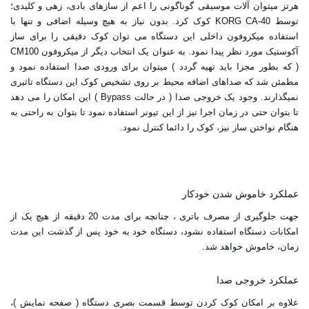
هرتز میتوان آلات موسیقی گوناگونی را اعم از سازهای بادی، زهی و کلیدی؛
توسط KORG CA-40 کوک کرد. بدون نیاز به هیچ وسیله اضافی و تنها با
استفاده میکروفون داخلی این دستگاه می توان کوک دقیقی را برای ساز
آکوستیک مورد نظر پیدا نمود. به عنوان یک انتخاب دیگر از میکروفون CM100
( که بطور مجزا باید تهیه گردد ) میتوان برای ورودی صدا استفاده نمود و
مطمئن شد که صداهای اضافه محیط بر روی تشخیص کوک این دستگاه تاثیری
نمیگذارند. وجود یک خروجی صدا ( در حالت Bypass ) این امکان را می دهد
تا بتوان حتی در زمان اجرا نیز از این تیونر استفاده نمود تا بتوان به راحتی به
هنگام نواختن ساز نیز، کوک را دائما کنترل نمود.
عملکرد خاموش شدن خودکار
جهت جلوگیری از مصرف باتری ، چنانچه برای مدت 20 دقیقه از هیچ یک از
امکانات دستگاه استفاده نشود، دستگاه خود به خود پس از گذشت این مدت
زمان، خاموش خواهد شد.
عملکرد خروجی صدا
علاوه بر امکان کوک کردن توسط قسمت بصری دستگاه ( صفحه نمایش )،