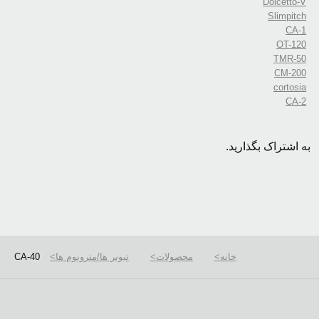
Dolcetto-V
Slimpitch
CA-1
OT-120
TMR-50
CM-200
cortosia
CA-2
به اشتراک بگذارید.
خانه
محصولات
تیونر ها/مترونوم ها
CA-40