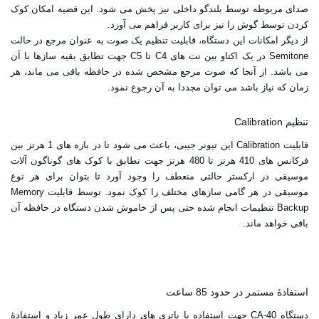
صدای مربوطه توسط بلندگو داخلی نیز پخش می شود. این قضیه امکان کوک
کردن توسط گوش را نیز برای کاربر فراهم می آورد.
از دیگر امکانات این دستگاه، قابلیت تنظیم یک صوت به عنوان مرجع در حالت
Semitone در یک اکتاو بین نت های C4 تا C5 جهت تطابق بقیه سازها با آن
می باشد. از آنجا که صوت مرجع مشخص شده در حافظه باقی می ماند، هر
زمان که نیاز باشد می توان مجددا به آن رجوع نمود.
تنظیم Calibration
قابلیت Calibration این تیونر جیبی، باعث می شود تا در بازه های 1 هرتز بین
فرکانس های 410 هرتز تا 480 هرتز جهت تطابق با کوک های گوناگون آلات
موسیقی در ارکستر حالتی منعطف را وجود آورد تا بتوان برای هر نوع
موسیقی در هر گامی سازهای مختلف را کوک نمود. توسط قابلیت Memory
Backup تنظیمات انجام شده حتی پس از خاموش شدن دستگاه در حافظه آن
باقی خواهد ماند.
استفادۀ مستمر در حدود 85 ساعت
دستگاه CA-40 جهت استفاده با باتری های دارای طول عمر زیاد و استفادۀ