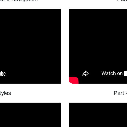
tyles
Part 