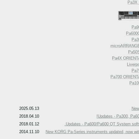
Pa3X 
Pa9
Pa600
Pa3
microARRANG
Pa50
Pa4X ORIENT
Liverp
Pa7
Pa700 ORIENT
Pa10
2025.05.13
New
2018.04.10
Updates - Pa300, Pa60
2018.01.12
Updates - Pa600/Pa600 QT System softw
2014.11.10
New KORG Pa-Series instruments updated, now with 