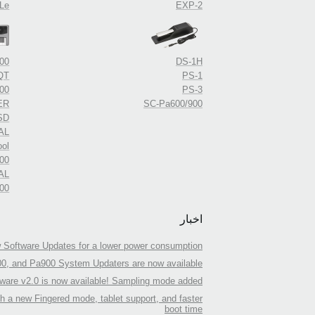
Le
EXP-2
00
DS-1H
QT
PS-1
00
PS-3
ER
SC-Pa600/900
SD
AL
ool
00
AL
00
اخبار
 Software Updates for a lower power consumption
0, and Pa900 System Updaters are now available!
are v2.0 is now available! Sampling mode added.
a new Fingered mode, tablet support, and faster
boot time