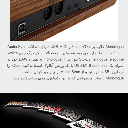
است که به شما ‏اجازه می دهد همزمان با محصولات دیگر کرگ چون ‏volca،
‏electribe، ‏minilogue‏ و ‏SQ-1‎‏ بنوازید. ‏از ‏monologue‏ به همراه ‏DAW‏ خود به
عنوان یک ‏USB MIDI controller‏ یا یک وویس آنالوگ ‏استفاده کنید.‏‎ Clock‏ را
از طریق ‏USB‏ بفرستید و از ‏Audio Sync‏ برای زنجیر کردن ساعت