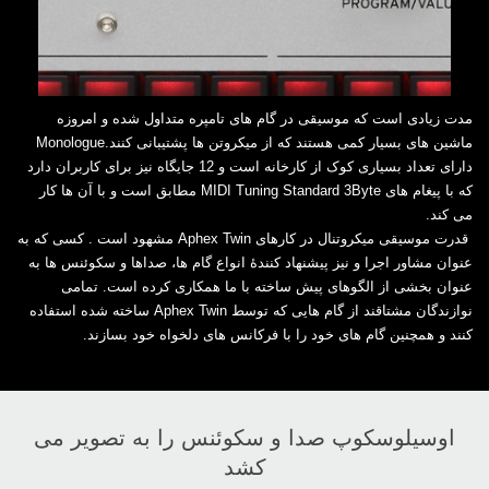
مدت زیادی است که موسیقی در گام های تامپره متداول شده و امروزه
دارای تعداد بسیاری کوک از کارخانه است و 12 جایگاه نیز برای ‏کاربران دارد
که با پیغام های ‏MIDI Tuning Standard 3Byte‏ مطابق است و با آن ها کار
می کند.
‏ قدرت موسیقی میکروتنال در کارهای ‏Aphex Twin‏ مشهود است . کسی که به
عنوان مشاور اجرا و نیز ‏پیشنهاد کنندۀ انواع گام ها، صداها و سکوئنس ها به
عنوان بخشی از الگوهای پیش ساخته با ما همکاری کرده ‏است. تمامی
نوازندگان مشتاقند از گام هایی که توسط ‏Aphex Twin‏ ساخته شده استفاده
کنند و همچنین ‏گام های خود را با فرکانس های دلخواه خود بسازند.‏
اوسیلوسکوپ صدا و سکوئنس را به تصویر می
کشد