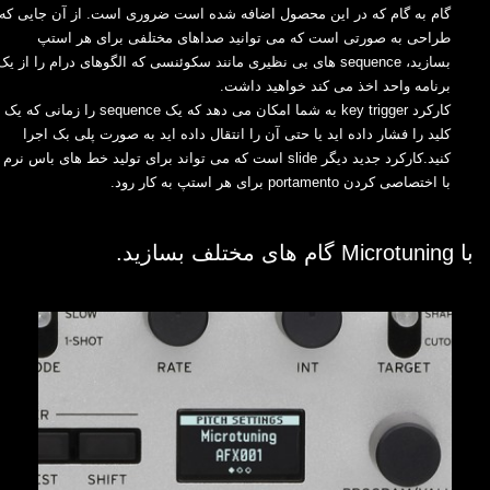
گام به گام که در ‏این محصول اضافه شده است ضروری است. از آن جایی که
طراحی به صورتی است که می توانید صداهای ‏مختلفی برای هر استپ
بسازید، ‏sequence‏ های بی نظیری مانند سکوئنسی که الگوهای درام را از یک
برنامه ‏واحد اخذ می کند خواهید داشت.‏
کارکرد ‏key trigger‏ به شما امکان می دهد که یک ‏sequence‏ را زمانی که یک
کلید را فشار داده اید یا ‏حتی آن را انتقال داده اید به صورت پلی بک اجرا
کنید.کارکرد جدید دیگر ‏slide‏ است که می تواند برای ‏تولید خط های باس نرم
با اختصاصی کردن ‏portamento‏ برای هر استپ به کار رود.‏
با ‏Microtuning‏ گام های مختلف بسازید.‏