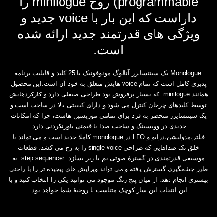
programmable‏) روح ‏minilogue‏ را
داراست که این بار با ‏voice‏ ‏جدید و
ویژگی های قدرتمند جدید ارائه شده
است.‏
‏ ‏Monologue‏ یک سینتسایزر آنالوگ مونوفونیک با 25 کلید و قابلیت برنامه
پذیری کامل است که تمام ‏voice‏ هایش متعلق به خود آن است.این محصول
همانند ‏‎ minilogue‏ که بسیار پرفروش بود طراحی صیقلی ‏دارد و کارکردهایش
توسط کلیدهای چرخان کنترل می شود و دارای کیفیتی بالا در ساخت است و
یک ‏سینتسایزر منحصر به فرد برای تمامی موزیسین هاست، چرا که امکانات
‎فیلتر،مدولیشن،درایو و ‏LFO‏ در ‏monologue‏ کاملا جدید است و می تواند با
خلق ‏تک صداهایی که طراحی ‏single-voice‏ را به رخ می کشد، قطعات
موسیقی قدرتمندی در گسترۀ صوتی بم ‏یا زیر بسازد .‏‎ step sequencer‏ به
طرز چشمگیری گسترش یافته و می تواند ویرایش های پیچیده تر را با ‏راحتی
بیشتری انجام دهد. از میان پنج رنگ موجود می توانید یکی را انتخاب کنید و با
این انتخاب این ساز ‏کوچک متناسب با روحیۀ شما خواهد بود.‏