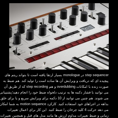
step sequencer‏ در ‏monologue‏ بسیار ارتقا یافته است تا بتواند ریتم های
پیچیده ای که دریافت و ‏ویرایش آن ها ساده است را تولید کند. هم ضبط به
صورت زنده با امکانات ‏overdubbing‏ و هم ‏step ‎recording‏ که از طریق آن
می توانید با فشار دکمه ها به ترتیب دلخواه ضبط خود را انجام دهید؛پشتیبانی
می ‏شوند. هم چنین می توانید از 10 دکمه برای ویرایش سریع و یا برای خلق
بداهه در اجراهای خود استفاده کنید. ‏کارکرد ‏motion sequence‏ به شما امکا
می دهد حرکت 4 کلید چرخان را ضبط کنید. این کار برای ‏اعمال تغییرات
زمانی و ضبط تغییرات مداوم ارزش ها مانند مدل های قبل و همچنین تغییرات