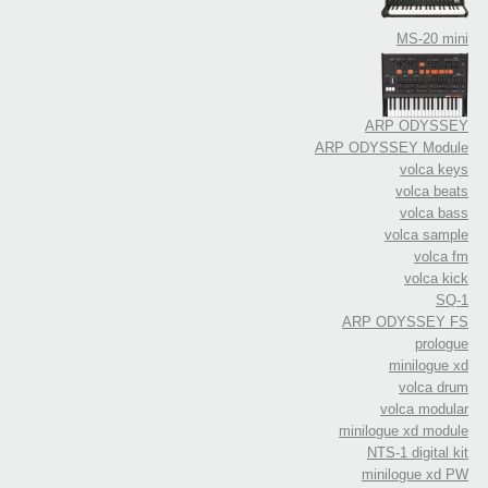
MS-20 mini
ARP ODYSSEY
ARP ODYSSEY Module
volca keys
volca beats
volca bass
volca sample
volca fm
volca kick
SQ-1
ARP ODYSSEY FS
prologue
minilogue xd
volca drum
volca modular
minilogue xd module
NTS-1 digital kit
minilogue xd PW