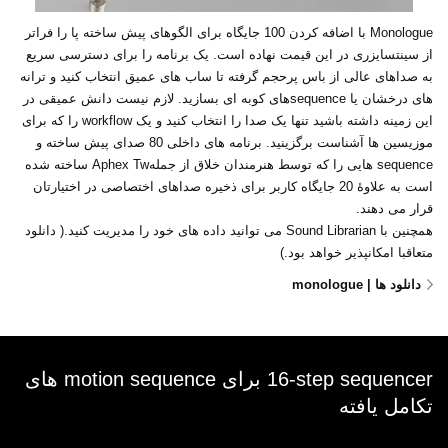
Monologue‏ با اضافه کردن 100 جایگاه برای الگوهای پیش ساخته پا را فراتر
از سینتسایزری در این قیمت ‏نهاده است. یک برنامه را برای دسترسی سریع
به صداهای عالی از باس پرحجم گرفته تا ساب های عمیق ‏انتخاب کنید و ترانه
های درخشان یا ‏sequenceهای کوبه ای بسازید. لازم نیست دانش عمیقی در
این زمینه ‏داشته باشید تنها یک صدا را انتخاب کنید و یک ‏workflow‏ را که برای
موزیسین ها آشناست برگزینید. ‏برنامه های داخلی 80 صدای پیش ساخته و
‏sequence‏ هایی را که توسط هنرمندان خلاق از جملهAphex ‎Tw‏ ساخته شده
است به علاوۀ 20 جایگاه کاربر برای ذخیره صداهای اختصاصی در اختیارتان
قرار می دهند. ‏
همچنین با ‏Sound Librarian‏ می توانید داده های خود را مدیریت کنید.( دانلود
متعاقبا امکانپذیر خواهد ‏بود.)‏
دانلود ها | monologue
‎16-step sequencer‏ برای ‏‎ motion sequenceهای
تکامل یافته