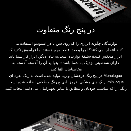
در پنج رنگ متفاوت
نوازندگان چگونه ابزاری را که روی سن یا در استودیو استفاده می
کنند،انتخاب می کنند؟ اجرا و صدا قطعا مهم ‏هستند اما فراموش نکنید که
ابزار منعکس کنندۀ سلیقۀ نوازنده است.به بیان دیگر، ابزار کار شما باید
دارای ‏شخصیتی نزدیک به شما باشد تا بتوانید آن را آهسته آهسته به
مخاطبانتان القا کنید.‏
Monologue‏ در پنج رنگ درخشان و زیبا تولید شده است.به رنگ نقره ای
‏minilogue، رنگ های ‏مشکی، قرمز، آبی پررنگ و طلایی اضافه شده است.
رنگی را که مناسب خودتان و مطابق با سایر تجهیزاتتان ‏می دانید انتخاب کنید.‏