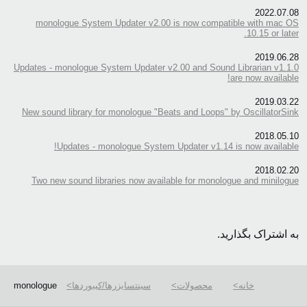
2022.07.08
monologue System Updater v2.00 is now compatible with mac OS
10.15 or later.
2019.06.28
Updates - monologue System Updater v2.00 and Sound Librarian v1.1.0
are now available!
2019.03.22
New sound library for monologue "Beats and Loops" by OscillatorSink
2018.05.10
Updates - monologue System Updater v1.14 is now available!
2018.02.20
Two new sound libraries now available for monologue and minilogue
به اشتراک بگذارید.
خانه
محصولات
سینتسایزرها/کیبوردها
monologue