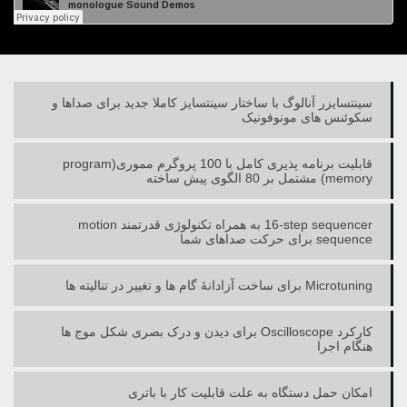
سینتسایزر آنالوگ با ساختار سینتسایز کاملا جدید برای صداها و
سکوئنس های مونوفونیک
قابلیت برنامه پذیری کامل با 100 پروگرم مموری(‏program
memory‏)‏‎ ‎مشتمل بر 80 الگوی ‏پیش ساخته
‎16-step sequencer‏ به همراه تکنولوژی قدرتمند ‏motion
sequence‏ برای حرکت ‏صداهای شما
Microtuning‏ برای ساخت آزادانۀ گام ها و تغییر در تنالیته ها
کارکرد ‏Oscilloscope‏ برای دیدن و درک بصری شکل موج ها
هنگام اجرا
امکان حمل دستگاه به علت قابلیت کار با باتری