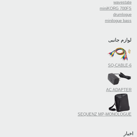
wavestate
miniKORG 700FS
drumlogue
minilogue bass
لوازم جانبی
SQ-CABLE-6
AC ADAPTER
SEQUENZ MP-MONOLOGUE
اخبار