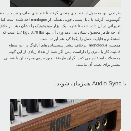
طراحی این محصول از خط های منحنی گرفته تا خط های صاف و تیز و از بدنۀ
آلومنیومی گرفته تا پانل پشتی ‏چوبی همگی از ‏minilogue‏ اخذ شده است اما
تغییراتی در آن داده شده تا قدرت یک ابزار مونوفونیک را نشان دهد. بر خلاف
‏آن چه ظاهر محصول نشان می دهد وزن آن تنها ‏‎1.7 kg / 3.78 lbs‎‏ است که
استحکام و قابلیت حمل را یکجا گرد هم آورده ‏است.‏
همچنین‏monologue ‎ برخلاف بیشتر سینتسایزرهای آنالوگ در این سطح،
قابلیت کار با باتری را داراست. پس ‏اگر شما از تعداد زیادی از این گونه
محصولات استفاده می کنید نگران طریقۀ تامین نیروی محرکه آن یا فضایی
‏بیشتر برای نصب آن نباشید. ‏
با ‏Audio Sync‏ همزمان شوید.‏