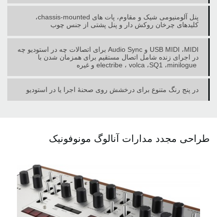
پنل آلومنیومی شیک و مقاوم، پات های ‏chassis-mounted،
کلیدهای چرخان روکش دار و ‏پنل پشتی از جنس چوب
MIDI، ‏USB MIDI‏ و ‏Audio Sync‏ برای اتصالات چه در استودیو چه
در اجرای زنده ‏شامل اتصال مستقیم برای همزمان شدن با
در پنج رنگ متنوع برای درخشش روی صحنۀ اجرا یا در استودیو
طراحی مجدد مدارات آنالوگ مونوفونیک