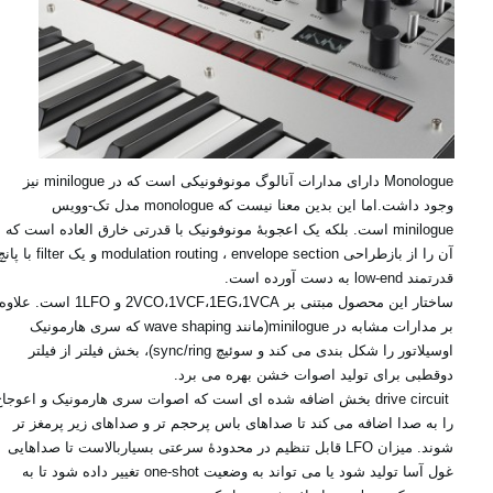
Monologue‏ دارای مدارات آنالوگ مونوفونیکی است که در ‏minilogue‏ نیز
وجود داشت.اما این بدین ‏معنا نیست که ‏monologue‏ مدل تک-وویس
‏minilogue‏ است. بلکه یک اعجوبۀ مونوفونیک با قدرتی ‏خارق العاده است که
آن را از بازطراحی ‏envelope section‏ ، ‏modulation routing‏ و یک ‏filter‏ با
قدرتمند ‏low-end‏ به دست آورده است.‏
ساختار این محصول مبتنی بر ‏‎2VCO‎،‎1VCF‎،‎1EG‎،‎1VCA‎‏ و ‏‎1LFO‎‏ است. علاوه
بر مدارات مشابه در ‏minilogue‏(مانند ‏wave shaping‏ که سری هارمونیک
اوسیلاتور را شکل بندی می کند و سوئیچ ‏sync/ring‏)، بخش فیلتر از فیلتر
دوقطبی برای تولید اصوات خشن بهره می برد.
‏ drive circuit‏ بخش اضافه شده ای است که اصوات سری هارمونیک و اعوجا
را به صدا اضافه می کند تا ‏صداهای باس پرحجم تر و صداهای زیر پرمغز تر
شوند. میزان ‏LFO‏ قابل تنظیم در محدودۀ سرعتی ‏بسیاربالاست تا صداهایی
غول آسا تولید شود یا می تواند به وضعیت ‏one-shot‏ تغییر داده شود تا به