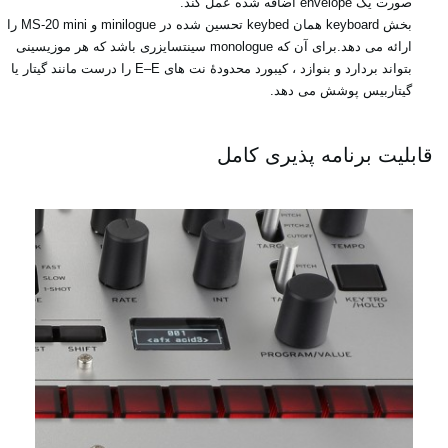
صورت ‏یک ‏envelope‏ اضافه شده عمل کند.‏
بخش ‏keyboard‏ همان ‏keybed‏ تحسین شده در ‏minilogue‏ و ‏MS-20 mini‎‏ را
ارائه می دهد.برای آن ‏که ‏monologue‏ سینتسایزری باشد که هر موزیسینی
بتواند بردارد و بنوازد ، کیبورد محدودۀ نت های ‏E–E‏ ‏را درست مانند گیتار یا
گیتاربیس پوشش می دهد.‏
قابلیت برنامه پذیری کامل