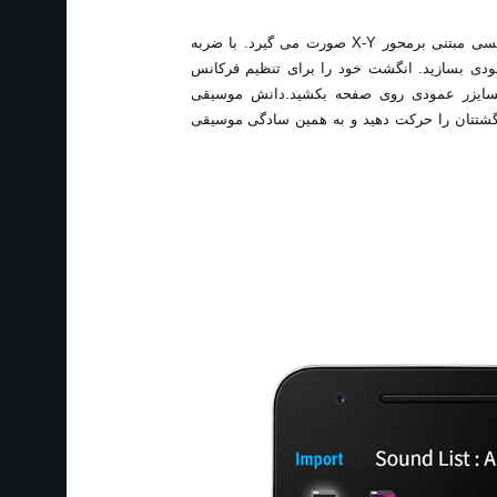
تعامل با ‏Kaossilator‏ از طریق صفحۀ لمسی مبتنی برمحور ‏X-Y‏ صورت می گیرد. با ضربه
ودی بسازید. انگشت خود را برای تنظیم فرکانس
تسایزر عمودی روی صفحه بکشید.دانش موسیقی
گشتتان را حرکت ‏دهید و به همین سادگی موسیقی