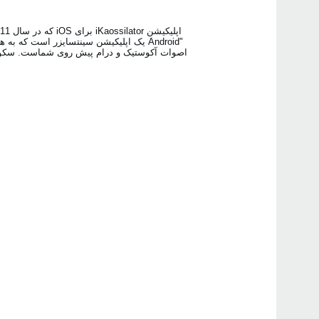
Android"‎‏ یک اپلیکیشن ‏سینتسایزر است
اصوات آکوستیک و درام پیش روی شماست. سکوئنس
iK