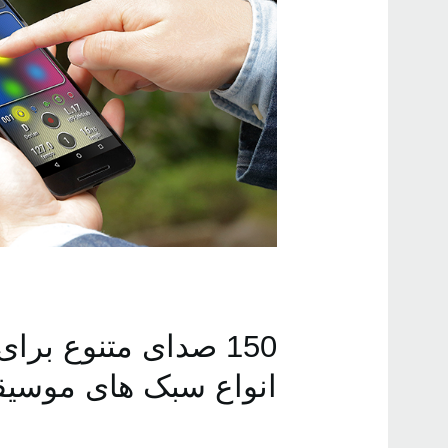
‏150 صدای متنوع ب
انواع سبک های موسی