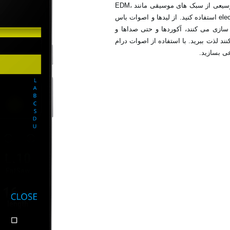
از 150 صدای داخلی برای ساخت و اجرای گسترۀ وسیعی از سبک های موسیقی مانند ‏EDM،‎
hip-hop،‎ ‎house،‎ techno،‎ dubstep،‎ nu-disco‏ و ‏electro‏ استفاده کنید. از لیدها و اصوات باس
ه سازی می کنند، آکوردها و حتی صداها و
د لذت ببرید. با استفاده از اصوات درام
ی بسازید.‏