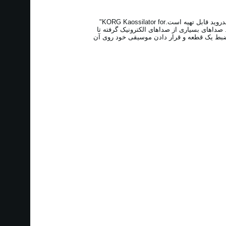
اپلیکیشن ‏iKaossilator‏ برای ‏iOS‏ که در سال 2011 روانۀ بازار شد با استقبال بی اندازه ای مواجه گردید و ‏حالا به عنوان نرم افزار اندروید قابل تهیه است.‏‎ "KORG Kaossilator for
 ‏صداهای بسیاری از صداهای الکترونیک گرفته تا
بط یک قطعه و قرار دادن موسیقی ‏خود روی آن