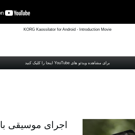
KORG Kaossilator for Android - Introduction Movie
برای مشاهده ویدئو های YouTube اینجا را کلیک کنید
اجرای موسیقی با 