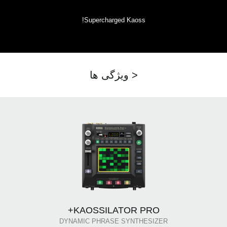
Supercharged Kaoss!
ویژگی ها >
KAOSSILATOR PRO+
DYNAMIC PHRASE SYNTHESIZER