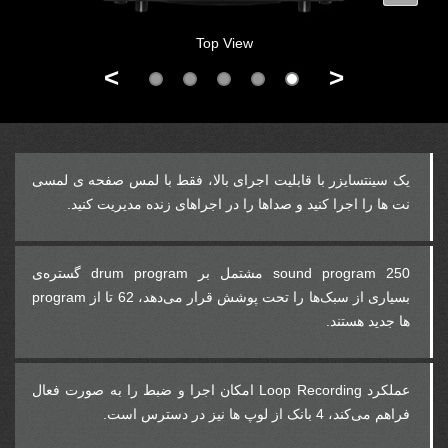
Top View
>
<
یک سینتسایزر با قابلیت اجرای بالا، فقط با لمس صفحه‌ ی لمسی
نت‌ ها را اجرا کنید و صداها را در اجراهای زنده مدیریت کنید.
250 sound program مشتمل بر drum program گستره‌ی
بسیاری از سبک‌ها را تحت پوشش قرار می‌دهد، 62 تا از program
ها جدید هستند.
عملکرد Loop Recording امکان اجرا و ضبط را به صورت فعال
فراهم می‌کند، 4 بانک از لوپ ها نیز در دسترس است.