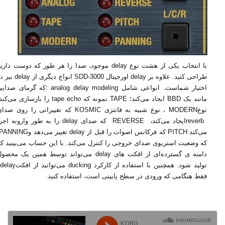
با انتخاب یکی از هشت نوع‎ delay ‎موجود، صدا را هر طور که دوست داری
طراحی کنید. علاوه بر‎ delay ‎اورجینال‎ SDD-3000 ‎انواع دیگری از‎
اختیار شماست. انواعی شامل‎: analog delay ‎modeling ‎که گرمای ص
مانند یک‎ BBD ‎ایجاد می‌کند؛‎ TAPE ‎نمونه که‎ tape echo ‎را بازسازی ‏می‌
reverb ‎ایجاد ‏می‌کند، ‏REVERSE ‎ که صدای‎ delay ‎را به طور وارونه ا
می‌کند‎ PITCH ‎که فرکانس اصوات را ‏قبل از‎ delay ‎تغییر می‌دهد وING
‎که وضعیت استریوی صدای خروجی را کنترل می‌کند. با این ‏حساب می‌بینید که
دامنه‌ ی گسترده‌ای از افکت های‎ delay ‎می‌تواند توسط همین یک محص
تولید شود. ‏همچنین با استفاده از کارکرد‎ ducking ‎می‌توانید از 