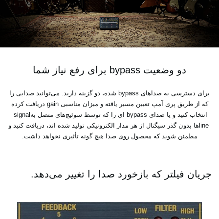
دو وضعیت‎ bypass ‎برای رفع نیاز شما
برای دسترسی به صداهای‎ bypass ‎شده، دو گزینه دارید. می‌توانید صدایی را
که از طریق پری آمپ تعیین ‏مسیر یافته و میزان مناسبی‎ gain ‎دریافت کرده
انتخاب کنید و یا صدای‎ bypass ‎ای را که توسط سوئیچ‌های ‏متصل به‎ signal
line ‎ها بدون گذر سیگنال از هر مدار الکترونیکی تولید شده‌ اند، دریافت کنید و
مطمئن ‏شوید که محصول روی صدا هیچ‌ گونه تأثیری نخواهد داشت‎.‎
جریان فیلتر که بازخورد صدا را تغییر می‌دهد‎.‎