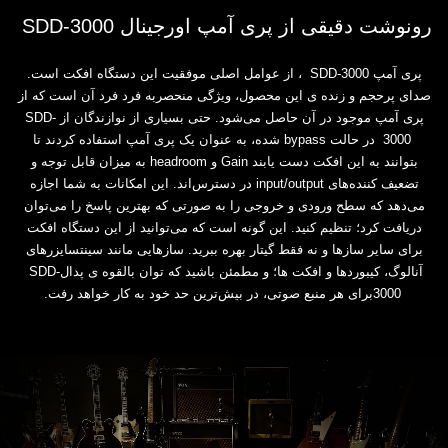
رونوشت دقیقی از پری آمپ اورجینال ‎ SDD-3000‎
پری آمپ ‎ SDD-3000‎، از عوامل اصلی موفقیت این دستگاه افکت است.
صدای پرحجم و زنده‌ ی این ‏محصول، ویژگی منحصربه‌ فرد فرد آن است که از
پری آمپ موجود در آن حاصل می‌شود. حتی بسیاری از ‏نوازندگان از ‏SDD-
3000 ‎ در حالت‎ bypass ‎شده، به عنوان یک پری آمپ استفاده کردند تا
بتوانند به این ‏افکت دست یابند‎ Gain ‎و‎ headroom ‎به میزان قابل‌ توجه و
تضعیف‌ کننده‌های‎ input/output ‎در ‏دسترس‌اند. این امکانات به شما اجازه
می‌دهد که سطح ورودی و خروجی را به صورتی که بهترین پاسخ را ‏می‌توان
دریافت کرد؛ تنظیم کنید. این گونه است که می‌توانید از این دستگاه افکت
برای سایر سازها و نه فقط ‏گیتار بهره ببرید. سازهایی مانند سینتسایزرهای
آنالوگ، کیبوردها و افکت ها؛ و مطمئن باشید که توان بالقوه ی ‏پدال‎ SDD-
3000 ‎برای هر منبع صوتی، در بیش‌ترین حد خود به کار خواهد رفت‎.‎