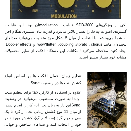
یکی از ویژگی‌های‎ SDD-3000 ‎قابلیت ‏modulation ‎آن بود. این قابلیت،
گستره‌ی اصوات‎ delay ‎را ‏بسیار بالاتر می‌برد و قدرت بیان بیشتری هنگام اجرا
به شما می‌بخشد. با انتخاب از میان 5 شکل موج متفاوت ‏می‌توانید صداهای
پیچیده‌ای مانند ‎ chorus، ‏vibrato، ‏doubling، ‏wow/flutter ‎ و‎ Doppler ‎effects ‎
ایجاد کنید. ملاحظه می‌کنید‎! ‎امکانات این دستگاه افکت از سایر محصولات
مشابه خود بسیار بیشتر ‏است‎.‎
تنظیم زمان اعمال افکت ها بر اساس انواع
کشش نت ها در وضعیت‎ Sync ‎
Sync ‎این ‏بار به زبان نت، این کار را انجام دهید.
از میان 11 نوع کشش زمانی نت، از گرد تا یک
سی و دوم گرد (سه لا ‏چنگ)، کشش مورد نظر
خود را انتخاب کنید و صداهای شاخص و جهانی
بسازید‎.‎