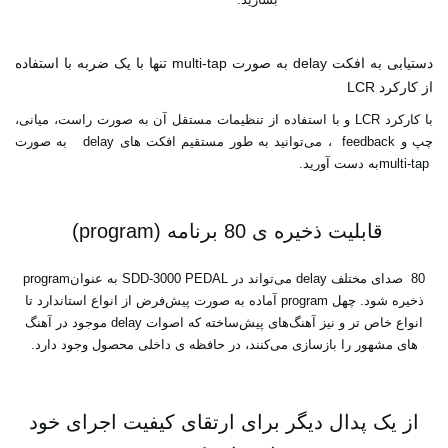
دستیابی به افکت‎ delay ‎به صورت‎ multi-tap ‎تنها با یک ضربه با استفاده
از کارکرد ‎ LCR
با کارکرد‎ LCR ‎و با استفاده از تنظیمات مستقل آن به صورت راست، میانی،
multi-tap ‎به دست آورید‎.‎
قابلیت ذخیره‌ ی 80 برنامه ‏‎ (program)‎
‎80 ‎ صدای مختلف‎ delay ‎می‌تواند در‎ SDD-3000 PEDAL ‎به عنوان‎ program
‎ذخیره شود. چهل‎ ‎program ‎آماده به صورت پیش‌فرض از انواع استاندارد تا
انواع خاص تر و نیز آهنگ‌های پیش‌ساخته که ‏اصوات‎ delay ‎موجود در آهنگ‌
های مشهور را بازسازی می‌کنند، در حافظه‌ ی داخلی محصول وجود دارد‎.‎
از یک پدال دیگر برای ارتقای کیفیت اجرای خود