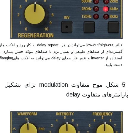
فیلتر‎ low-cut/high-cut ‎می‌تواند در هر ‏‎ delay repeat ‎به کار رود و افکت 
گسترده‌ای از صداهای ‏طبیعی و بسیار نرم تا صداهای مؤکد خشن بسازد. با
استفاده از‎ inverter ‎و تغییر فاز صدای‎ delay ‎می‌توانید به ‏افکت هایg
‎ 5 ‎شکل موج متفاوت‎ modulation ‎برای تشکیل
پارامترهای متفاوت ‎ delay