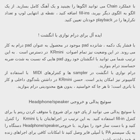
با عملکرد‎ Chain ‎می توانید الگوها را بچینید و یک آهنگ کامل بسازید. از یک
الگو به الگوی دیگر بپرید، ‏fill-ins اضافه کنید ، نقطه ی انتهایی لوپ و تعداد
تکرارها را در‎ playback ‎خودتان تعیین کنید‎.‎
ایده آل برای درام نوازی با انگشت ‎!‎
با فشار یک دکمه ، شانزده‎ pad ‎موجود در محصول به عنوان‎ pad ‎درام به کار
می روند. در این وضعیت نیز ‏تمام اصوات ‏KRmini ‎ در دسترس است . به این
ترتیب شما می توانید با انگشتان خود روی‎ pad ‎هایی که ‏نسبت به شدت ضربه
حساسند درام بنوازید‎.‎
درام نوازی با انگشت در‎ sampler ‎ها و کنترلرهای ‎ MIDI با استفاده از
کامپیوتر نیز امکان پذیر است. حسن‎ ‎KRmini ‎در داشتن بلندگوی داخلی و کار
با باتری است؛ تا هر جا که خواستید ، بدون هیچ محدودیتی درام ‏بنوازید‎.‎
سوئیچ پدالی و خروجی ‏Headphone/speaker
با سوئیچ پدالی می توانید از پای خود برای شروع یا متوقف کردن ریتم یا برای
کنترل‎ fill-in ‎استفاده کنید. به ‏این ترتیب در اجراهایتان با پا‎ Krmini ‎ را کنترل
کنید و با دست ساز خود را بنوازید‎. ‎با خروجی‎ ‎Headphone/speakerدستگاه را
به یک سیستم‎ PA ‎یا آمپلی فایر وصل کنید تا امکانات کافی برای ‏اجراهای زنده
ی خود داشته باشید‎.‎