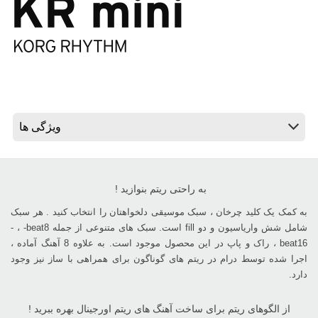
اخبار
موقعیت مکانی
شبکه اجتماعی
درباره ی KORG
به راحتی ریتم بنوازید‎ ! ‎
به کمک یک کلید چرخان ، سبک موسیقی دلخواهتان را انتخاب کنید . هر سبک
شامل شش واریاسیون و دو‎ ‎fill ‎است. سبک های متنوعی از جمله 8‏‎ -beat، ‏‎-
beat16 ، راک و پاپ در این محصول موجود است. به ‏علاوه 8 آهنگ آماده ،
اجرا شده توسط درام در ریتم های گوناگون برای همراهی با ساز نیز وجود
دارد‎.‎
از الگوهای ریتم برای ساخت آهنگ های ریتم اورجینال بهره ببرید !