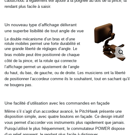
caoutchouc a également été ajouté à la poignée au dos de la
pince, la
rendant plus facile à saisir.
Un nouveau type d’affichage délivrant
une superbe lisibilité de tout angle de vue
Le double mécanisme d’un bras et d’une
rotule mobiles permet une forte durabilité et
une grande liberté de réglages
d’angle. Le
bras mobile peut être positionné de chaque
côté de la pince, et la rotule qui connecte
l’affichage
permet un ajustement de l’angle
du haut, du bas, de gauche, ou de droite. Les musiciens ont la liberté
de
positionner l’accordeur comme ils le souhaitent, tout en sachant qu’il
ne bougera pas.
Une facilité d’utilisation avec les commandes en façade
Même s’il s’agit d’un accordeur avancé, le PitchHawk présente une
disposition simple, avec quatre boutons en
façade. Ce design intuitif
vous permet d’accorder vos instruments plus rapidement que jamais.
Puisqu’utilisé le
plus fréquemment, le commutateur POWER dispose
d’un relief apparent, le rendant plus facile à distinguer.