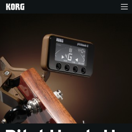
Accueil
Produits
Extras
Evénements
Support
Où acheter ?